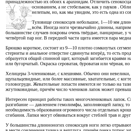
принадлежностью их обоих к арахнидам. Отличить сенокосца 
основанием, а не стебельком, как у пауков
. Обл
нелепым, но, как мы увидим, это есть одна из 
Туловище сенокосцев небольшое, 1—10 мм длиной
всём. Иногда ноги чрезвычайно длинны, например
большинстве случаев покровы очень твёрдые, панцирные, у ч
четвёртой пар ног. В передней части щита имеется пара мед
Брюшко короткое, состоит из 9—10 плотно сомкнутых сегмен
стерниты и анальное отверстие сдвинуты вперёд, то есть про
образуется общий спинной щит, который загибается краями н
или бугорчатый. Окраска сероватая, буроватая или чёрная, 
Хелицеры 3-члениковые, с клешнями. Обычно они невелики,
щупальцевидные, или более массивные, хватательные, с ког
головогруди. Жевательные лопасти имеются не только на тази
жгутиковидные, причём число члеников лапок может превыша
Интересен принцип работы таких многочлениковых лапок. Сг
разгибание — давлением гемолимфы, заполняющей лапку, то 
необходимость образования огромного числа отдельных кро
сгибания. Лапки могут обвиваться вокруг стеблей трав и дру
У большинства длинноногих сенокосцев ноги легко отрываются 
в месте сочленения тазика и вертлуга, причём ранка тотчас з