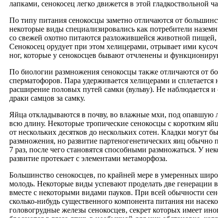
лапками, сенокосец легко движется в этой гладкоствольной ч
По типу питания сенокосцы заметно отличаются от большин
некоторые виды специализировались как потребители наземн
со свежей охотно питаются разложившейся животной пищей, 
Сенокосец орудует при этом хелицерами, отрывает ими кусо
ног, которые у сенокосцев бывают отчленены и функциониру
По биологии размножения сенокосцы также отличаются от бо
сперматофоров. Пара удерживается хелицерами и сплетается 
расширение половых путей самки (вульву). Не наблюдается 
драки самцов за самку.
Яйца откладываются в почву, во влажные мхи, под опавшую л
всю длину. Некоторые тропические сенокосцы с коротким яй
от нескольких десятков до нескольких сотен. Кладки могут 
размножения, но развитие партеногенетических яиц обычно 
7 раз, после чего становятся способными размножаться. У не
развитие протекает с элементами метаморфоза.
Большинство сенокосцев, по крайней мере в умеренных широ
молодь. Некоторые виды успевают проделать две генерации в 
вместе с некоторыми видами пауков. При всей обычности сено
сколько-нибудь существенного компонента питания ни насеко
головогрудные железы сенокосцев, секрет которых имеет ино