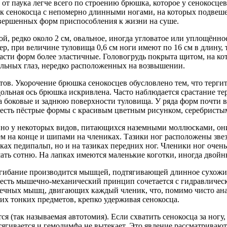
от паука легче всего по строению брюшка, которое у сенокосце
ик сенокосца с непомерно длинными ногами, на которых подвеше
совершенных форм приспособления к жизни на суше.
, редко около 2 см, овальное, иногда угловатое или уплощённо
, при величине туловища 0,6 см ноги имеют по 16 см в длину, т
асти форм более эластичные. Головогрудь покрыта щитом, на ко
иальных глаз, нередко расположенных на возвышении.
тов. Укорочение брюшка сенокосцев обусловлено тем, что терги
дольная ось брюшка искривлена. Часто наблюдается срастание те
а боковые и заднюю поверхности туловища. У ряда форм почти 
но есть пёстрые формы с красивым цветным рисунком, серебрист
 но у некоторых видов, питающихся наземными моллюсками, он
тем на конце и шипами на члениках. Тазики ног расположены з
ках педипальп, но и на тазиках передних ног. Членики ног очен
ть сотню. На лапках имеются маленькие коготки, иногда двойн
ибание производится мышцей, подтягивающей длинное сухожилие
есть мышечно-механический принцип сочетается с гидравлически
шечных мышц, двигающих каждый членик, что, помимо чисто ана
гих тонких предметов, крепко удерживая сенокосца.
(так называемая автотомия). Если схватить сенокосца за ногу, то
атягивается и гемолимфа не вытекает. Это явление рассматривают