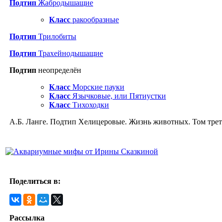
Подтип
Жабродышащие
Класс
ракообразные
Подтип
Трилобиты
Подтип
Трахейнодышащие
Подтип
неопределён
Класс
Морские пауки
Класс
Язычковые, или Пятиустки
Класс
Тихоходки
А.Б. Ланге. Подтип Хелицеровые. Жизнь животных. Том трети
Поделиться в:
Рассылка