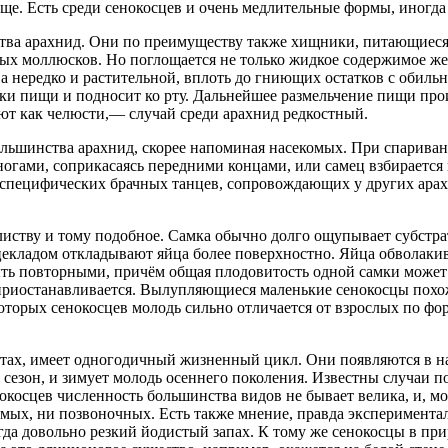
аще. Есть среди сенокосцев и очень медлительные формы, иногда 
ства арахнид. Они по преимуществу также хищники, питающиес
ых моллюсков. Но поглощается не только жидкое содержимое же
а нередко и растительной, вплоть до гниющих остатков с обиль
чки пищи и подносит ко рту. Дальнейшее размельчение пищи пр
ют как челюсти,— случай среди арахнид редкостный.
льшинства арахнид, скорее напоминая насекомых. При спариван
ногами, соприкасаясь передними концами, или самец взбирается
и специфических брачных танцев, сопровождающих у других арах
иству и тому подобное. Самка обычно долго ощупывает субстрат
цекладом откладывают яйца более поверхностно. Яйца обволаки
быть повторными, причём общая плодовитость одной самки может
приостанавливается. Вылупляющиеся маленькие сенокосцы похо
которых сенокосцев молодь сильно отличается от взрослых по фо
тах, имеет одногодичный жизненный цикл. Они появляются в на
сезон, и зимует молодь осеннего поколения. Известны случаи п
косцев численность большинства видов не бывает велика, и, мож
мых, ни позвоночных. Есть также мнение, правда эксперимента
гда довольно резкий йодистый запах. К тому же сенокосцы в при