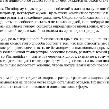
а это длинноногое существо, например, окажется на белой стене 
х. По общему характеру приспособлений к жизни на суше они б
апример, некоторых жуков. Здесь также компактное туловище и
ошо развитым трахейным дыхапием. Сходство наблюдается и в д
ядность, способность питаться не только жидкой, но и твёрдой 
разных. Иначе говоря, создаётся определённое впечатление, что 
м в такой мере, в какой позволила их арахнидная природа.
, роль сыграл полёт. У сенокосцев крыльев, конечно, нет, но
авный смысл этого способа состоит в том, что при относитель
окосцев правильнее назвать не бегающими, а шагающими формами
лу более низкой температуры, особенно ночью, развить высоки
о Phalangiidae) — жители умеренных широт, активные к тому же
ак средство защиты от перегрева; туловище сенокосца высоко п
 сильно возрастает, конечно, угроза потери влаги через покров
о чём свидетельствует их широкое распространение и видовое ра
казываются на первом месте среди остальных отрядов. Их насчит
 очень неполно, и появляются описания новых форм.