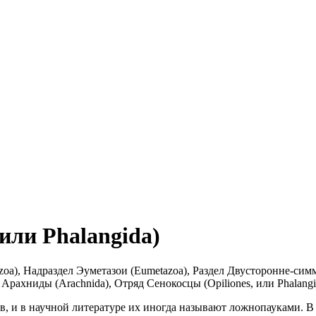
или Phalangida)
), Надраздел Эуметазои (Eumetazoa), Раздел Двусторонне-симмет
Арахниды (Arachnida), Отряд Сенокосцы (Opiliones, или Phalangi
, и в научной литературе их иногда называют ложнопауками. В 