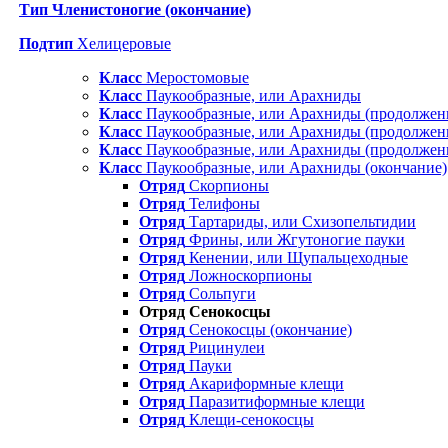
Тип Членистоногие (окончание)
Подтип
Хелицеровые
Класс
Меростомовые
Класс
Паукообразные, или Арахниды
Класс
Паукообразные, или Арахниды (продолжен
Класс
Паукообразные, или Арахниды (продолжени
Класс
Паукообразные, или Арахниды (продолжени
Класс
Паукообразные, или Арахниды (окончание)
Отряд
Скорпионы
Отряд
Телифоны
Отряд
Тартариды, или Схизопельтидии
Отряд
Фрины, или Жгутоногие пауки
Отряд
Кенении, или Щупальцеходные
Отряд
Ложноскорпионы
Отряд
Сольпуги
Отряд Сенокосцы
Отряд
Сенокосцы (окончание)
Отряд
Рицинулеи
Отряд
Пауки
Отряд
Акариформные клещи
Отряд
Паразитиформные клещи
Отряд
Клещи-сенокосцы