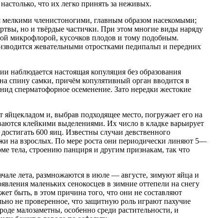
настолько, что их легко принять за неживых.
я мелкими членистоногими, главным образом насекомыми;
ртвы, но и твёрдые частички. При этом многие виды наряду
ной микрофлорой, кусочков плодов и тому подобным.
оизводится жевательными отростками педипальп и передних
ии наблюдается настоящая копуляция без образования
 на спину самки, причём копулятивный орган вводится в
нид сперматофорное осеменение. Зато нередки жестокие
 яйцекладом и, выбрав подходящее место, погружает его на
ваются клейкими выделениями. Их число в кладке варьирует
 достигать 600 яиц. Известны случаи девственного
жи на взрослых. По мере роста они периодически линяют 5—
рме тела, строению панциря и другим признакам, так что
чале лета, размножаются в июле — августе, зимуют яйца и
оявления маленьких сенокосцев в зимние оттепели на снегу
ет быть, в этом причина того, что они не составляют
льно не проверенное, что защитную роль играют пахучие
роде малозаметны, особенно среди растительности, и