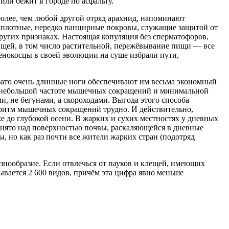
или бежит в городе по асфальту.
олее, чем любой другой отряд арахнид, напоминают
 плотные, нередко панцирные покровы, служащие защитой от
ругих признаках. Настоящая копуляция без сперматофоров,
пищей, в том число растительной, пережёвывание пищи — все
сенокосцы в своей эволюции на суше избрали пути,
 зато очень длинные ноги обеспечивают им весьма экономный
но небольшой частоте мышечных сокращений и минимальной
, не бегунами, а скороходами. Выгода этого способа
й ритм мышечных сокращений трудно. И действительно,
 до глубокой осени. В жарких и сухих местностях у дневных
однято над поверхностью почвы, раскаляющейся в дневные
ы, но как раз почти все жители жарких стран (подотряд
знообразие. Если отвлечься от пауков и клещей, имеющих
ывается 2 600 видов, причём эта цифра явно меньше