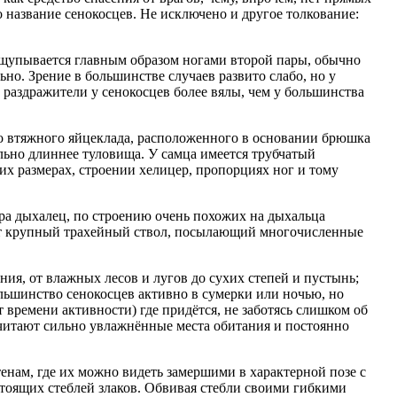
о название сенокосцев. Не исключено и другое толкование:
 ощупывается главным образом ногами второй пары, обычно
о. Зрение в большинстве случаев развито слабо, но у
раздражители у сенокосцев более вялы, чем у большинства
го втяжного яйцеклада, расположенного в основании брюшка
льно длиннее туловища. У самца имеется трубчатый
х размерах, строении хелицер, пропорциях ног и тому
ра дыхалец, по строению очень похожих на дыхальца
ит крупный трахейный ствол, посылающий многочисленные
ия, от влажных лесов и лугов до сухих степей и пустынь;
льшинство сенокосцев активно в сумерки или ночью, но
времени активности) где придётся, не заботясь слишком об
очитают сильно увлажнённые места обитания и постоянно
тенам, где их можно видеть замершими в характерной позе с
стоящих стеблей злаков. Обвивая стебли своими гибкими