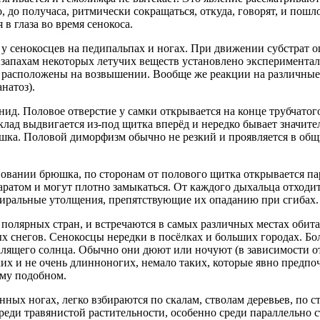
, до получаса, ритмически сокращаться, откуда, говорят, и пошл
в глаза во время сенокоса.
 у сенокосцев на педипальпах и ногах. При движении субстрат
апахам некоторых летучих веществ установлено экспериментальн
 расположены на возвышении. Вообще же реакции на различные 
натоз).
нид. Половое отверстие у самки открывается на конце трубчато
ад выдвигается из-под щитка вперёд и нередко бывает значите
ка. Половой диморфизм обычно не резкий и проявляется в общи
овании брюшка, по сторонам от полового щитка открывается па
атом и могут плотно замыкаться. От каждого дыхальца отход
спиральные утолщения, препятствующие их опаданию при сгибах.
полярных стран, и встречаются в самых различных местах обитан
х снегов. Сенокосцы нередки в посёлках и больших городах. Бо
алящего солнца. Обычно они дюют или ночуют (в зависимости от 
их и не очень длинноногих, немало таких, которые явно предп
ому подобном.
ых ногах, легко взбираются по скалам, стволам деревьев, по с
еди травянистой растительности, особенно среди параллельно 