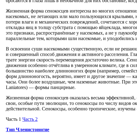
бросаются в глаза лпшь в необычной для них обстановке, когд
Жизненная форма сенокосцев интересна во многих отношения
насекомых, не летающих или мало пользующихся крыльями, н
потери влаги и механических повреждений, сочетаются с хор
откладка яиц в толщу субстрата с помощью яйцеклада, много
это признаки, распространённые у насекомых, а не у паукооб
параллельные тем, которыми шли насекомые, и уподобились и
В освоении суши насекомыми существенную, если не решающую
и совершенный способ движения и активного расселения. Гл
трате энергии скорость перемещения достаточно велика. Сен
движения особенно отчётлива в умеренном климате, где в си
большинство наиболее длинноногих форм (например, семейств
форм длинноногость, вероятно, имеет и другое значепие — к
часы. Они более воздушные, чем наземные животные. При этом
Laniatores) — формы панцирные.
Жизненная форма сенокосцев оказалась весьма эффективной, 
свои, особые пути эволюции, то сенокосцы по числу видов о
действительной. Сенокосцы, особенно тропические, изучены
Часть 1
Часть 2
Тип Членистоногие