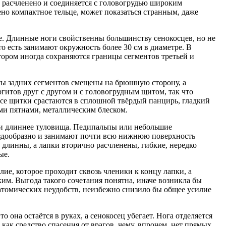
в расчленено и соединяется с головогрудью широким
но компактное тельце, может показаться странным, даже
е. Длинные ноги свойственны большинству сенокосцев, но не
о есть занимают окружность более 30 см в диаметре. В
тором иногда сохраняются границы сегментов третьей и
ты задних сегментов смещены на брюшную сторону, а
ргитов друг с другом и с головогрудным щитом, так что
все щитки срастаются в сплошной твёрдый панцирь, гладкий
ыми пятнами, металлическим блеском.
и длиннее туловища. Педипальпы или небольшие
вездообразно и занимают почти всю нижнюю поверхность
ь длинны, а лапки вторично расчленены, гибкие, нередко
ые.
, которое проходит сквозь членики к концу лапки, а
м. Выгода такого сочетания понятна, иначе возникла бы
томических неудобств, неизбежно снизило бы общее усилие
 она остаётся в руках, а сенокосец убегает. Нога отделяется
 как средство спасения от врагов, чему, впрочем, нет прямых