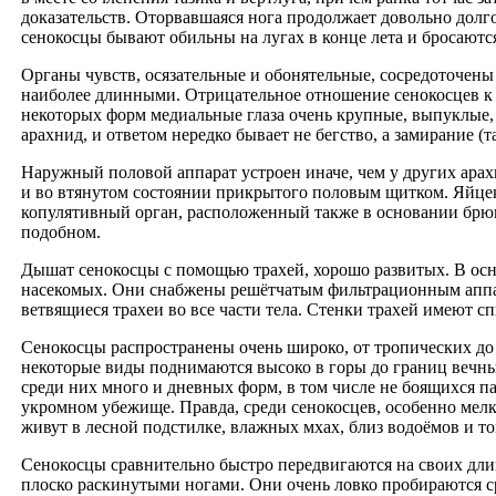
доказательств. Оторвавшаяся нога продолжает довольно долго
сенокосцы бывают обильны на лугах в конце лета и бросаются 
Органы чувств, осязательные и обонятельные, сосредоточены
наиболее длинными. Отрицательное отношение сенокосцев к з
некоторых форм медиальные глаза очень крупные, выпуклые,
арахнид, и ответом нередко бывает не бегство, а замирание (та
Наружный половой аппарат устроен иначе, чем у других арах
и во втянутом состоянии прикрытого половым щитком. Яйцекл
копулятивный орган, расположенный также в основании брюш
подобном.
Дышат сенокосцы с помощью трахей, хорошо развитых. В осн
насекомых. Они снабжены решётчатым фильтрационным аппар
ветвящиеся трахеи во все части тела. Стенки трахей имеют 
Сенокосцы распространены очень широко, от тропических до 
некоторые виды поднимаются высоко в горы до границ вечны
среди них много и дневных форм, в том числе не боящихся п
укромном убежище. Правда, среди сенокосцев, особенно мелк
живут в лесной подстилке, влажных мхах, близ водоёмов и т
Сенокосцы сравнительно быстро передвигаются на своих длинн
плоско раскинутыми ногами. Они очень ловко пробираются ср