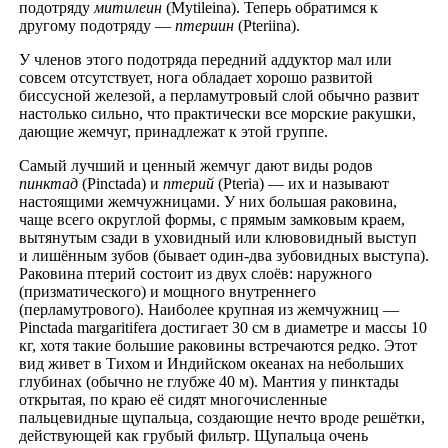
подотряду
митилеин
(Mytileina). Теперь обратимся к
другому подотряду —
птериин
(Pteriina).
У членов этого подотряда передний аддуктор мал или
совсем отсутствует, нога обладает хорошо развитой
биссусной железой, а перламутровый слой обычно развит
настолько сильно, что практически все морские ракушки,
дающие жемчуг, принадлежат к этой группе.
Самый лучший и ценный жемчуг дают виды родов
пинктад
(Pinctada) и
птерий
(Pteria) — их и называют
настоящими жемчужницами. У них большая раковина,
чаще всего округлой формы, с прямым замковым краем,
вытянутым сзади в уховидный или клювовидный выступ
и лишённым зубов (бывает один-два зубовидных выступа).
Раковина птерий состоит из двух слоёв: наружного
(призматического) и мощного внутреннего
(перламутрового). Наиболее крупная из жемчужниц —
Pinctada margaritifera достигает 30 см в диаметре и массы 10
кг, хотя такие большие раковины встречаются редко. Этот
вид живет в Тихом и Индийском океанах на небольших
глубинах (обычно не глубже 40 м). Мантия у пинктады
открытая, по краю её сидят многочисленные
пальцевидные щупальца, создающие нечто вроде решётки,
действующей как грубый фильтр. Щупальца очень