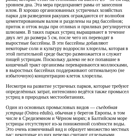
уровнем дна. Эта мера предохраняет рамы от занесения
илом. В хорошо организованных устричных хозяйствах
парки для разведения ракушек ограждаются от волнобоя
цементированным валом и разделены на ряд бассейнов;
приток и отток воды при отливах и приливах регулируется
шлюзами. В таких парках устриц выращивают в течение
двух лет до размера 5 см, после чего их переводят в
выростные бассейны. В эти бассейны добавляют
некоторые соли и культуру водоросли хлореллы, которая в
этой питательной среде быстро размножается и служит
пищей устрицам. Поскольку далеко не все попавшие в
кишечный тракт организмы перевариваются моллюсками,
в выростных бассейнах поддерживают оптимальную (не
избыточную) концентрацию клеток хлореллы.
Несмотря на развитие устричных парков, которые требуют
определённых затрат, интенсивно ведётся также промысел
устриц в природных местообитаниях.
Один из основных промысловых видов —
съедобная
устрица
(Ostrea edulis), обычная у берегов Европы, в том
числе в Средиземном и Чёрном морях; в Балтийском море
устрицы отсутствуют из-за пониженной солёности воды.
Это очень изменчивый вид и образует множество местных
рас; некоторые из них нередко считают отдельными