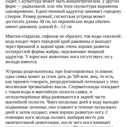
сидит. Скульптура может быть концентрической, у других
форм — радиальной, или оба типа скульптуры выражены
одновременно. Единственный аддуктор занимает середину
створок. Размер разный; гигантская устрица может
достигать длины 38 см, но европейские виды обычно
имеют раковину длиной 8—12 см.
Мантия открытая, сифонов не образует, ток воды сквозной:
вода входит через передний край раковины и выходит
через брюшной и задний края; очень хорошо развиты
полукруглой формы жабры, окружающие мощный
аддуктор. У взрослых животных нога отсутствует, но у
молоди имеется.
Устрицы раздельнополы; при благоприятных условиях
одна самка может за сезон дать до 500 млн. яиц, то есть,
как принято говорить, репродуктивный потенциал у этих
моллюсков чрезвычайно высок. Сперматозоиды попадают
с током воды в мантийную полость самки, и
оплодотворённые яйца развиваются в задней части
мантийной полости. Через несколько дней в воду выходят
подвижные личинки; они плавают в течение нескольких
дней и затем оседают, имея хорошо развитую ногу. С
помощью ноги молодь ползает, выбирая место для
окончательной цементации, после чего нога начинает