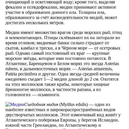
очищающий и осветляющий воду; кроме того, выделяя
фекалии и псевдофекалии, мидии принимают активное
участие в образовапии донного ила. Толщина ила,
образованного за счёт жизнедеятельности мидий, может
достигать нескольких метров.
Мидии имеют множество врагов среди морских рыб, птиц
и млекопитающих. Птицы склёвывают их на литорали во
время отливов; мидиевые банки сильно страдают от
скатов, камбал и трески, а в Чёрном море — от осетровых
рыб. Однако самый постоянный их враг — крупные
морские звёзды, которые ими постоянно питаются. В
Атлантике, Баренцевом и Белом морях это звезда Asterias
rubens, в дальневосточных морях — Asterias amurensis,
Patiria pectinifera и другие. Одна звезда средней величины
ежедневно съедает 1—2 мидии длиной до 2 см. Охотятся
на этих моллюсков также крабы, некоторые хищные
брюхоногие моллюски, в частности рапана, а из
головоногих — осьминоги.
Съедобная мидия
(Mytilus edulis) — один из
наиболее известных и широкораспространённых видов
двустворчатых моллюсков. Этот изменчивый вид живёт у
Атлантического побережья Европы, у берегов Исландии,
южной части Гренландии, по Атлантическому и