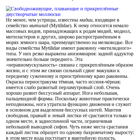
Не менее, чем устрицы, известны
мидии
, входящие в
семейство
митилид
(Mytilidae). К нему относится немало
массовых видов, принадлежащих к родам мидий, модиол,
митиластеров и других, широко распространённым в
морях земного шара, преимущественно на мелководье. Все
виды семейства Mytilidae имеют раковину «митилидного»
типа. У них резко выражена анизомиария: задний аддуктор
значительно больше переднего. Эта
«неравномускульность» связана с прикреплённым образом
жизни, и с этим же связан сильный сдвиг макушки к
переднему суженному и приострённому краю раковины.
Окраска периостракума тёмная, часто иссиня-чёрная;
имеется слабо развитый перламутровый слой. Очень
хорошо развит биссусный аппарат. Нога небольшая,
пальцевидной формы. Поскольку животные практически
неподвижны, нога утратила функцию движения и служит
в основном для выделения биссусных нитей. Мантия
свободная, правый и левый листки её срастаются только в
одном месте, в заднеспинной части, ограничивая
небольшой выводной сифон. Чуть ниже места срастания
каждый листок образует по одному бахромчатому выросту:
в этом месте вода поступает в мантийную полость.