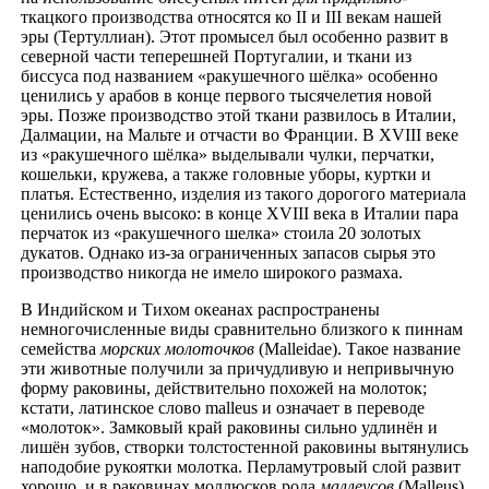
ткацкого производства относятся ко II и III векам нашей
эры (Тертуллиан). Этот промысел был особенно развит в
северной части теперешней Португалии, и ткани из
биссуса под названием «ракушечного шёлка» особенно
ценились у арабов в конце первого тысячелетия новой
эры. Позже производство этой ткани развилось в Италии,
Далмации, на Мальте и отчасти во Франции. В XVIII веке
из «ракушечного шёлка» выделывали чулки, перчатки,
кошельки, кружева, а также головные уборы, куртки и
платья. Естественно, изделия из такого дорогого материала
ценились очень высоко: в конце XVIII века в Италии пара
перчаток из «ракушечного шелка» стоила 20 золотых
дукатов. Однако из-за ограниченных запасов сырья это
производство никогда не имело широкого размаха.
В Индийском и Тихом океанах распространены
немногочисленные виды сравнительно близкого к пиннам
семейства
морских молоточков
(Malleidae). Такое название
эти животные получили за причудливую и непривычную
форму раковины, действительно похожей на молоток;
кстати, латинское слово malleus и означает в переводе
«молоток». Замковый край раковины сильно удлинён и
лишён зубов, створки толстостенной раковины вытянулись
наподобие рукоятки молотка. Перламутровый слой развит
хорошо, и в раковинах моллюсков рода
маллеусов
(Malleus)