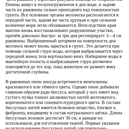
Пинны живут в полупогруженном в дно виде, и задняя
часть их раковины сильно приподнята над поверхностью
грунта. Все основные органы моллюска располагаются в
передней части, задняя же часть хрупкая и при сильном
волнении моря легко обламывается. Впоследствии края
мантии вновь восстанавливают разрушенные участки,
причём довольно быстро: за три дня регенерирует 3—4 см
раковины. Выброшенный штормом на поверхность дна
моллюск может вновь зарыться в грунт. Это делается при
помощи сильной струи воды, которая выбрасывается через
передний конец тела вертикально вниз. Набирание воды в
мантийную полость и выбрасывание струи ритмично
повторяется до тех пор, пока животное не размоет ямку
достаточной глубины.
В раковинах пинн иногда встречаются жемчужины
красноватого или тёмного цвета. Однако пинн добывали
главным образом ради биссуса, который у них имеет вид
густого пучка тонких шелковистых нитей желтоватого,
коричневатого или синевато-пурпурного цвета. В составе
биссусных нитей имеется белковое вещество, близкое к
фиброину, входящему в состав натурального шёлка. Длина
биссусных волокон достигает 30 см, и раньше их
использовали для изготовления тканей. Первые указания
на использование биссусных нитей для прядильио-