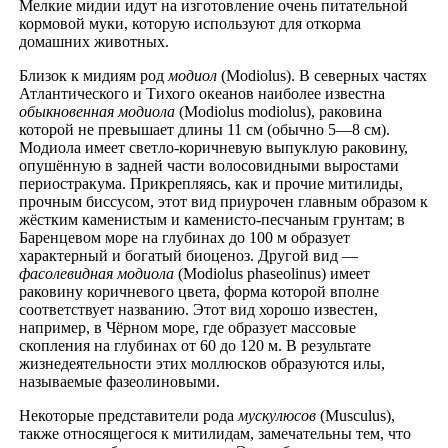
Мелкие мидии идут на изготовление очень питательной
кормовой муки, которую используют для откорма
домашних животных.
Близок к мидиям род
модиол
(Modiolus). В северных частях
Атлантического и Тихого океанов наиболее известна
обыкновенная модиола
(Modiolus modiolus), раковина
которой не превышает длины 11 см (обычно 5—8 см).
Модиола имеет светло-коричневую выпуклую раковину,
опушённую в задней части волосовидными выростами
периостракума. Прикрепляясь, как и прочие митилиды,
прочным биссусом, этот вид приурочен главным образом к
жёстким каменистым и каменисто-песчаным грунтам; в
Баренцевом море на глубинах до 100 м образует
характерный и богатый биоценоз. Другой вид —
фасолевидная модиола
(Modiolus phaseolinus) имеет
раковину коричневого цвета, форма которой вполне
соответствует названию. Этот вид хорошо известен,
например, в Чёрном море, где образует массовые
скопления на глубинах от 60 до 120 м. В результате
жизнедеятельности этих моллюсков образуются илы,
называемые фазеолиновыми.
Некоторые представители рода
мускулюсов
(Musculus),
также относящегося к митилидам, замечательны тем, что