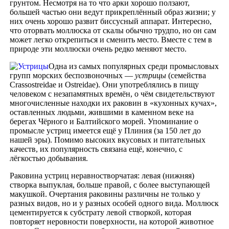
грунтом. Несмотря на то что арки хорошо ползают,
большей частью они ведут прикреплённый образ жизни; у
них очень хорошо развит биссусный аппарат. Интересно,
что оторвать моллюска от скалы обычно трудпо, но он сам
может легко открепиться и сменить место. Вместе с тем в
природе эти моллюски очень редко меняют место.
Одна из самых популярных среди промысловых
групп морских беспозвоночных —
устрицы
(семейства
Crassostreidae и Ostreidae). Они употреблялись в пищу
человеком с незапамятных времён, о чём свидетельствуют
многочисленные находки их раковин в «кухонных кучах»,
оставленных людьми, жившими в каменном веке на
берегах Чёрного и Балтийского морей. Упоминание о
промысле устриц имеется ещё у Плиния (за 150 лет до
нашей эры). Помимо высоких вкусовых и питательных
качеств, их популярность связана ещё, конечно, с
лёгкостью добывания.
Раковина устриц неравностворчатая: левая (нижняя)
створка выпуклая, больше правой, с более выступающей
макушкой. Очертания раковины различны не только у
разных видов, но и у разных особей одного вида. Моллюск
цементируется к субстрату левой створкой, которая
повторяет неровности поверхности, на которой животное