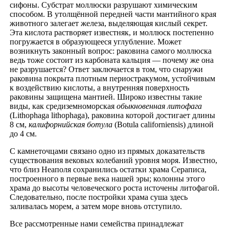
сифоны. Субстрат моллюски разрушают химическим
способом. В утолщённой передней части мантийного края
животного залегает железа, выделяющая кислый секрет.
Эта кислота растворяет известняк, и моллюск постепенно
погружается в образующееся углубление. Может
возникнуть законный вопрос: раковина самого моллюска
ведь тоже состоит из карбоната кальция — почему же она
не разрушается? Ответ заключается в том, что снаружи
раковина покрыта плотным периостракумом, устойчивым
к воздействию кислоты, а внутренняя поверхность
раковины защищена мантией. Широко известны такие
виды, как средиземноморская
обыкновенная литофага
(Lithophaga lithophaga), раковина которой достигает длины
8 см,
калифорнийская ботула
(Botula californiensis) длиной
до 4 см.
С камнеточцами связано одно из прямых доказательств
существования вековых колебаний уровня моря. Известно,
что близ Неаполя сохранились остатки храма Сераписа,
построенного в первые века нашей эры; колонны этого
храма до высоты человеческого роста источены литофагой.
Следовательно, после постройки храма суша здесь
заливалась морем, а затем море вновь отступило.
Все рассмотренные нами семейства принадлежат