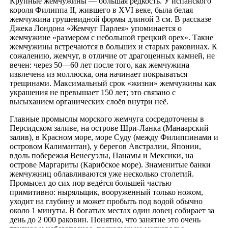
Крупные жемчужины — большая редкость. У испанского
короля Филиппа II, жившего в XVI веке, была белая
жемчужина грушевидной формы длиной 3 см. В рассказе
Джека Лондона «Жемчуг Парлея» упоминается о
жемчужине «размером с небольшой грецкий орех». Такие
жемчужины встречаются в больших и старых раковинах. К
сожалению, жемчуг, в отличие от драгоценных камней, не
вечен: через 50—60 лет после того, как жемчужина
извлечена из моллюска, она начинает покрываться
трещинами. Максимальный срок «жизни» жемчужины как
украшения не превышает 150 лет; это связано с
высыханием органических слоёв внутри неё.
Главные промыслы морского жемчуга сосредоточены в
Персидском заливе, на острове Шри-Ланка (Манаарский
залив), в Красном море, море Суду (между Филиппинами и
островом Калимантан), у берегов Австралии, Японии,
вдоль побережья Венесуэлы, Панамы и Мексики, на
острове Маргариты (Карибское море). Знаменитые банки
жемчужниц облавливаются уже несколько столетий.
Промысел до сих пор ведётся большей частью
примитивно: ныряльщик, вооруженный только ножом,
уходит на глубину и может пробыть под водой обычно
около 1 минуты. В богатых местах один ловец собирает за
день до 2 000 раковин. Понятно, что занятие это очень