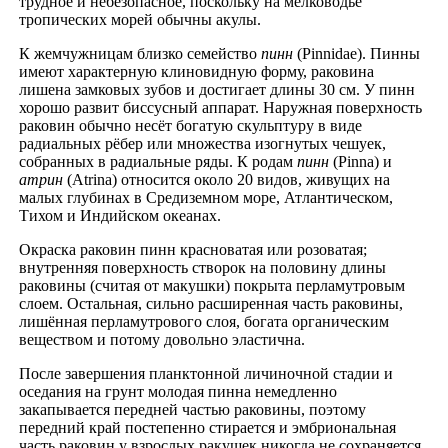
трудное и небезопасное, поскольку на мелководье
тропических морей обычны акулы.
К жемчужницам близко семейство
пинн
(Pinnidae). Пинны
имеют характерную клиновидную форму, раковина
лишена замковых зубов и достигает длины 30 см. У пинн
хорошо развит биссусный аппарат. Наружная поверхность
раковин обычно несёт богатую скульптуру в виде
радиальных рёбер или множества изогнутых чешуек,
собранных в радиальные ряды. К родам
пинн
(Pinna) и
атрин
(Atrina) относится около 20 видов, живущих на
малых глубинах в Средиземном море, Атлантическом,
Тихом и Индийском океанах.
Окраска раковин пинн красноватая или розоватая;
внутренняя поверхность створок на половину длины
раковины (считая от макушки) покрыта перламутровым
слоем. Остальная, сильно расширенная часть раковины,
лишённая перламутрового слоя, богата органическим
веществом и потому довольно эластична.
После завершения планктонной личиночной стадии и
оседания на грунт молодая пинна немедленно
закапывается передней частью раковины, поэтому
передний край постепенно стирается и эмбриональная
часть раковин у взрослых ракушек никогда не сохраняется.