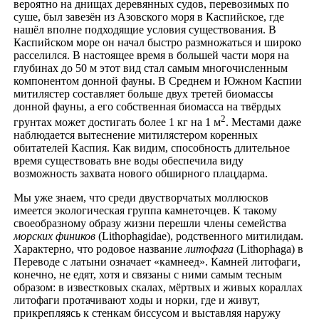
вероятно на днищах деревянных судов, перевозимых по
суше, был завезён из Азовского моря в Каспийское, где
нашёл вполне подходящие условия существования. В
Каспийском море он начал быстро размножаться и широко
расселился. В настоящее время в большей части моря на
глубинах до 50 м этот вид стал самым многочисленным
компонентом донной фауны. В Среднем и Южном Каспии
митилястер составляет больше двух третей биомассы
донной фауны, а его собственная биомасса на твёрдых
2
грунтах может достигать более 1 кг на 1 м
. Местами даже
наблюдается вытеснение митилястером коренных
обитателей Каспия. Как видим, способность длительное
время существовать вне воды обеспечила виду
возможность захвата нового обширного плацдарма.
Мы уже знаем, что среди двустворчатых моллюсков
имеется экологическая группа камнеточцев. К такому
своеобразному образу жизни перешли члены семейства
морских фиников
(Lithophagidae), родственного митилидам.
Характерно, что родовое название
литофага
(Lithophaga) в
Переводе с латыни означает «камнеед». Камней литофаги,
конечно, не едят, хотя и связаны с ними самым тесным
образом: в известковых скалах, мёртвых и живых кораллах
литофаги протачивают ходы и норки, где и живут,
прикрепляясь к стенкам биссусом и выставляя наружу