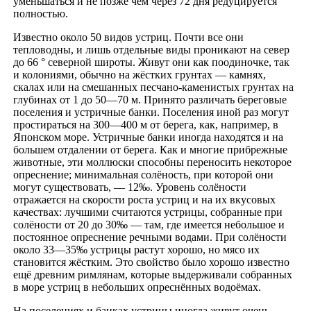
уменьшаться и не позже чем через 72 дня редуцируется
полностью.
Известно около 50 видов устриц. Почти все они
тепловодны, и лишь отдельные виды проникают на север
до 66 ° северной широты. Живут они как поодиночке, так
и колониями, обычно на жёстких грунтах — камнях,
скалах или на смешанных песчано-каменистых грунтах на
глубинах от 1 до 50—70 м. Принято различать береговые
поселения и устричные банки. Поселения иной раз могут
простираться на 300—400 м от берега, как, например, в
Японском море. Устричные банки иногда находятся и на
большем отдалении от берега. Как и многие прибрежные
животные, эти моллюски способны переносить некоторое
опреснение; минимальная солёность, при которой они
могут существовать, — 12‰. Уровень солёности
отражается на скорости роста устриц и на их вкусовых
качествах: лучшими считаются устрицы, собранные при
солёности от 20 до 30‰ — там, где имеется небольшое и
постоянное опреснение речными водами. При солёности
около 33—35‰ устрицы растут хорошо, но мясо их
становится жёстким. Это свойство было хорошо известно
ещё древним римлянам, которые выдерживали собранных
в море устриц в небольших опреснённых водоёмах.
На поселениях и банках устрицы иногда живут очень