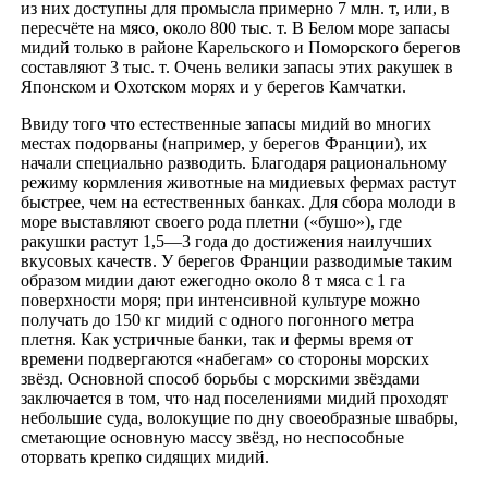
из них доступны для промысла примерно 7 млн. т, или, в
пересчёте на мясо, около 800 тыс. т. В Белом море запасы
мидий только в районе Карельского и Поморского берегов
составляют 3 тыс. т. Очень велики запасы этих ракушек в
Японском и Охотском морях и у берегов Камчатки.
Ввиду того что естественные запасы мидий во многих
местах подорваны (например, у берегов Франции), их
начали специально разводить. Благодаря рациональному
режиму кормления животные на мидиевых фермах растут
быстрее, чем на естественных банках. Для сбора молоди в
море выставляют своего рода плетни («бушо»), где
ракушки растут 1,5—3 года до достижения наилучших
вкусовых качеств. У берегов Франции разводимые таким
образом мидии дают ежегодно около 8 т мяса с 1 га
поверхности моря; при интенсивной культуре можно
получать до 150 кг мидий с одного погонного метра
плетня. Как устричные банки, так и фермы время от
времени подвергаются «набегам» со стороны морских
звёзд. Основной способ борьбы с морскими звёздами
заключается в том, что над поселениями мидий проходят
небольшие суда, волокущие по дну своеобразные швабры,
сметающие основную массу звёзд, но неспособные
оторвать крепко сидящих мидий.