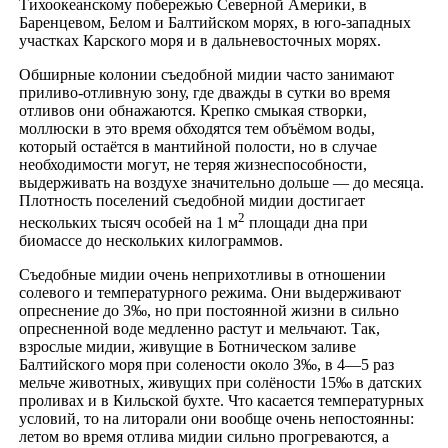
Тихоокеанскому побережью Северной Америки, в
Баренцевом, Белом и Балтийском морях, в юго-западных
участках Карского моря и в дальневосточных морях.
Обширные колонии съедобной мидии часто занимают
приливо-отливную зону, где дважды в сутки во время
отливов они обнажаются. Крепко смыкая створки,
моллюски в это время обходятся тем объёмом воды,
который остаётся в мантийной полости, но в случае
необходимости могут, не теряя жизнеспособности,
выдерживать на воздухе значительно дольше — до месяца.
Плотность поселений съедобной мидии достигает
2
нескольких тысяч особей на 1 м
площади дна при
биомассе до нескольких килограммов.
Съедобные мидии очень неприхотливы в отношении
солевого и температурного режима. Они выдерживают
опреснение до 3‰, но при постоянной жизни в сильно
опресненной воде медленно растут и мельчают. Так,
взрослые мидии, живущие в Ботническом заливе
Балтийского моря при солености около 3‰, в 4—5 раз
мельче животных, живущих при солёности 15‰ в датских
проливах и в Кильской бухте. Что касается температурных
условий, то на литорали они вообще очень непостоянны:
летом во время отлива мидии сильно прогреваются, а