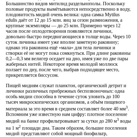
Большинство видов митилид раздельнополы. Поскольку
половые продукты вымётываются непосредственно в воду,
плодовитость мидий очень велика: одна самка Mytilus
edulis даёт от 12 до 15 млн. яиц за сезон размножения, а
крупные экземпляры — до 25 млн. Примерно через 12
часов после оплодотворения появляются личинки,
довольно быстро передвигающиеся в толще воды. Через 10
суток личинка имеет уже вполне заметную раковину;
однако эта раковина ещё «мала» для тела личинки и
створки её не могут пока сомкнуться. При длине раковины
0,2—0,3 мм велигер оседает на дно, имея уже по две пары
жаберных нитей. Некоторое время молодой моллюск
ползает по дну, после чего, выбрав подходящее место,
прикрепляется биссусом.
Пищей мидиям служат планктон, органический детрит и
личинки различных прибрежных беспозвоночных: одна
особь мидии способна в течение суток уловить до 100
тысяч микроскопических организмов, а объём пищевого
3
материала за это время в среднем составляет более 40 мм
.
Вспомним уже известную нам цифру: плотное поселение
3
мидий на банке профильтровывает за сутки до 280 м
воды
2
на 1 м
площади дна. Таким образом, большие поселения
мидий представляют собой мощный биофильтр,