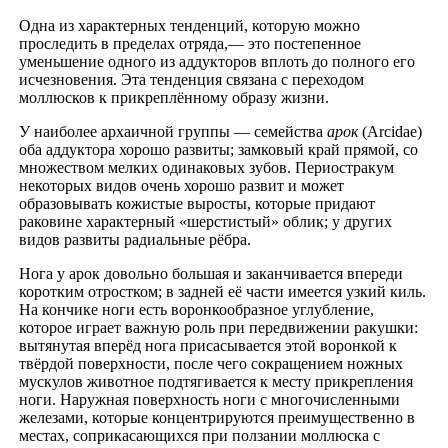
Одна из характерных тенденций, которую можно
проследить в пределах отряда,— это постепенное
уменьшение одного из аддукторов вплоть до полного его
исчезновения. Эта тенденция связана с переходом
моллюсков к прикреплённому образу жизни.
У наиболее архаичной группы — семейства
арок
(Arcidae)
оба аддуктора хорошо развиты; замковый край прямой, со
множеством мелких одинаковых зубов. Периостракум
некоторых видов очень хорошо развит и может
образовывать кожистые выросты, которые придают
раковине характерный «шерстистый» облик; у других
видов развиты радиальные рёбра.
Нога у арок довольно большая и заканчивается впереди
коротким отростком; в задней её части имеется узкий киль.
На кончике ноги есть воронкообразное углубление,
которое играет важную роль при передвижении ракушки:
вытянутая вперёд нога присасывается этой воронкой к
твёрдой поверхности, после чего сокращением ножных
мускулов животное подтягивается к месту прикрепления
ноги. Наружная поверхность ноги с многочисленными
железами, которые концентрируются преимущественно в
местах, соприкасающихся при ползании моллюска с