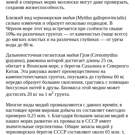
зимой в северных морях моллюски могут даже промерзать,
сохраняя жизнеспособность.
Близкий вид
черноморская мидия
(Mytilus galloprovincialis)
сильно изменчив и образует несколько подвидов. В
Чёрном море этот вид встречается при солёности свыше
10‰ на различных грунтах — от каменистых (чаще всего)
до мягких илистых и на различных глубинах — от уреза
воды до 80 м.
Дальневосточная гигантская
мидия Грэя
(Сrеnomytilus
grayanus), раковина которой достигает длины 25 см,
обитает в Японском море, у берегов Сахалина и Северного
Китая. Эта ракушка живет преимущественно на
каменистопесчаных грунтах, опускаясь до глубины 60 м;
нередко образует большие скопления, срастаясь с помощью
биссусных нитей в друзы. Биомасса этой мидии может
2
достигать 20 кг на 1 м
грунта.
Многие виды мидий промышляются с давних времён; в
настоящее время мировая добыча их составляет ежегодно
примерно 0,25 млн. т. Благодаря большим запасам мидий в
наших морях развитие их промысла в СССР имеет
значительные перспективы. Общие запасы мидий у
черноморских берегов СССР составляют около 65 млн. т,