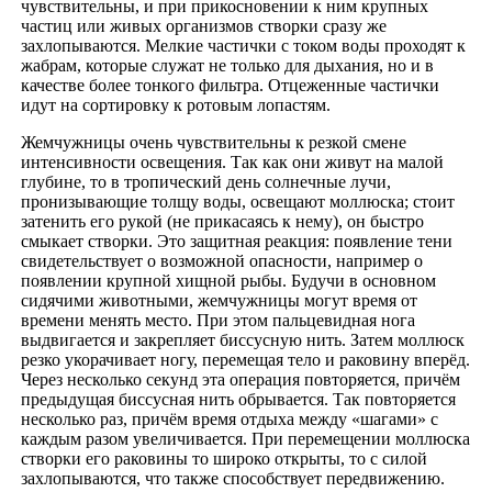
чувствительны, и при прикосновении к ним крупных
частиц или живых организмов створки сразу же
захлопываются. Мелкие частички с током воды проходят к
жабрам, которые служат не только для дыхания, но и в
качестве более тонкого фильтра. Отцеженные частички
идут на сортировку к ротовым лопастям.
Жемчужницы очень чувствительны к резкой смене
интенсивности освещения. Так как они живут на малой
глубине, то в тропический день солнечные лучи,
пронизывающие толщу воды, освещают моллюска; стоит
затенить его рукой (не прикасаясь к нему), он быстро
смыкает створки. Это защитная реакция: появление тени
свидетельствует о возможной опасности, например о
появлении крупной хищной рыбы. Будучи в основном
сидячими животными, жемчужницы могут время от
времени менять место. При этом пальцевидная нога
выдвигается и закрепляет биссусную нить. Затем моллюск
резко укорачивает ногу, перемещая тело и раковину вперёд.
Через несколько секунд эта операция повторяется, причём
предыдущая биссусная нить обрывается. Так повторяется
несколько раз, причём время отдыха между «шагами» с
каждым разом увеличивается. При перемещении моллюска
створки его раковины то широко открыты, то с силой
захлопываются, что также способствует передвижению.