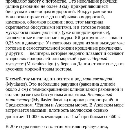
проявляют заботу о потомстве. Это небольшие ракушки
(длина раковины не более 3 см), прикрепляющиеся
биссусом к слоевищам водорослей. Вокруг раковины
моллюски строят гнездо из обрывков водорослей,
камешков, обломков раковин; весь этот материал
скрепляется биссусными нитями, и в готовое гнездо
мускулюсы помещают яйца (уже оплодотворённые),
заключенные в слизистые шнуры. Яйца крупные — около
0,25 мм в диаметре. У некоторых видов из яиц выходят уже
готовые к самостоятельной жизни крошечные ракушечки,
у других — велигеры, которые недолго плавают и оседают
в зарослях водорослей или морской травы.
Чёрный
мускулюс
(Musculus nigra) у берегов Дании строит гнезда из
кусочков морской травы зостеры.
К семейству митилид относится и род
митилястеров
(Mytilaster). Это небольшие ракушки (раковина длиной
около 2 см) с тёмноокрашенной клиновидной раковиной и
сильно развитым биссусным аппаратом.
Вытянутый
митилястер
(Mytilaster lineatus) широко распространён в
Средиземном, Чёрном и Азовском морях. В Азовском море
встречается массами: плотность моллюсков осенью
2
достигает 11 000 экземпляров на 1 м
при биомассе 660 г.
В 20-е годы нашего столетия митилястер случайно,