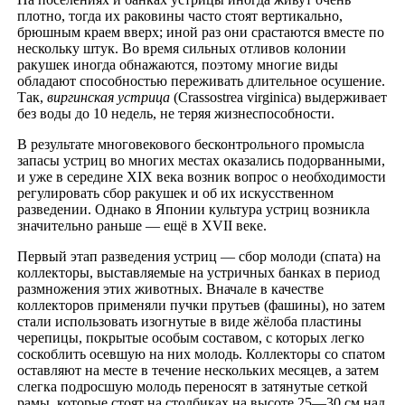
плотно, тогда их раковины часто стоят вертикально,
брюшным краем вверх; иной раз они срастаются вместе по
нескольку штук. Во время сильных отливов колонии
ракушек иногда обнажаются, поэтому многие виды
обладают способностью переживать длительное осушение.
Так,
виргинская устрица
(Crassostrea virginica) выдерживает
без воды до 10 недель, не теряя жизнеспособности.
В результате многовекового бесконтрольного промысла
запасы устриц во многих местах оказались подорванными,
и уже в середине XIX века возник вопрос о необходимости
регулировать сбор ракушек и об их искусственном
разведении. Однако в Японии культура устриц возникла
значительно раньше — ещё в XVII веке.
Первый этап разведения устриц — сбор молоди (спата) на
коллекторы, выставляемые на устричных банках в период
размножения этих животных. Вначале в качестве
коллекторов применяли пучки прутьев (фашины), но затем
стали использовать изогнутые в виде жёлоба пластины
черепицы, покрытые особым составом, с которых легко
соскоблить осевшую на них молодь. Коллекторы со спатом
оставляют на месте в течение нескольких месяцев, а затем
слегка подросшую молодь переносят в затянутые сеткой
рамы, которые стоят на столбиках на высоте 25—30 см над