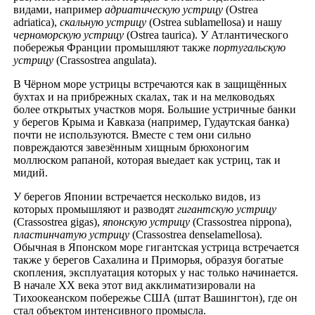
видами, например
адриатическую устрицу
(Ostrea
adriatica),
скальную устрицу
(Ostrea sublamellosa) и нашу
черноморскую устрицу
(Ostrea taurica). У Атлантического
побережья Франции промышляют также
португальскую
устрицу
(Crassostrea angulata).
В Чёрном море устрицы встречаются как в защищённых
бухтах и на прибрежных скалах, так и на мелководьях
более открытых участков моря. Большие устричные банки
у берегов Крыма и Кавказа (например, Гудаутская банка)
почти не используются. Вместе с тем они сильно
повреждаются завезённым хищным брюхоногим
моллюском рапаной, которая выедает как устриц, так и
мидий.
У берегов Японии встречается несколько видов, из
которых промышляют и разводят
гигантскую устрицу
(Crassostrea gigas),
японскую устрицу
(Crassostrea nippona),
пластинчатую устрицу
(Crassostrea denselamellosa).
Обычная в Японском море гигантская устрица встречается
также у берегов Сахалина и Приморья, образуя богатые
скопления, эксплуатация которых у нас только начинается.
В начале XX века этот вид акклиматизировали на
Тихоокеанском побережье США (штат Вашингтон), где он
стал объектом интенсивного промысла.