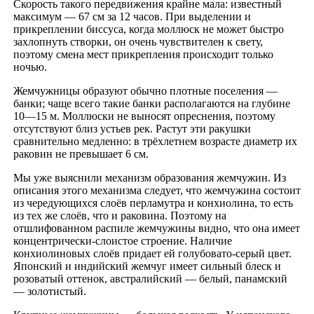
Скорость такого передвижения крайне мала: известный
максимум — 67 см за 12 часов. При выделении и
прикреплении биссуса, когда моллюск не может быстро
захлопнуть створки, он очень чувствителен к свету,
поэтому смена мест прикрепления происходит только
ночью.
Жемчужницы образуют обычно плотные поселения —
банки; чаще всего такие банки располагаются на глубине
10—15 м. Моллюски не выносят опреснения, поэтому
отсутствуют близ устьев рек. Растут эти ракушки
сравнительно медленно: в трёхлетнем возрасте диаметр их
раковин не превышает 6 см.
Мы уже выяснили механизм образования жемчужин. Из
описания этого механизма следует, что жемчужина состоит
из чередующихся слоёв перламутра и конхиолина, то есть
из тех же слоёв, что и раковина. Поэтому на
отшлифованном распиле жемчужины видно, что она имеет
концентрически-слоистое строение. Наличие
конхиолиновых слоёв придает ей голубовато-серый цвет.
Японский и индийский жемчуг имеет сильный блеск и
розоватый оттенок, австралийский — белый, панамский
— золотистый.