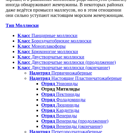
иногда обнаруживают жемчужины. В некоторых районах
даже ведётся промысел маллеусов, но в этом отношении
они сильно уступают настоящим морским жемчужницам.
Тип Моллюски
Класс
Панцирные моллюски
Класс
Бороздчатобрюхие моллюски
Класс
Моноплакофоры
Класс
Брюхоногие моллюски
Класс
Двустворчатые моллюски
Класс
Двустворчатые моллюски (продолжение)
Класс
Двустворчатые моллюски (окончание)
Надотряд
Первичножаберные
Надотряд
Настоящие Пластинчатожаберные
Отряд
Униониды
Отряд Митилиды
Отряд
Пектиниды
Отряд
Фоладомииды
Отряд
Люциниды
Отряд
Кардитиды
Отряд
Венериды
Отряд
Венериды (продолжение)
Отряд
Венериды (окончание)
Надотряд
Перегородчатожаберные