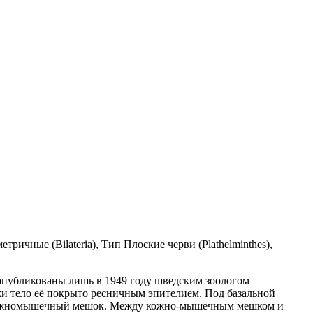
ичные (Bilateria), Тип Плоские черви (Plathelminthes),
 опубликованы лишь в 1949 году шведским зоологом
и тело её покрыто ресничным эпителием. Под базальной
 кожномышечный мешок. Между кожно-мышечным мешком и