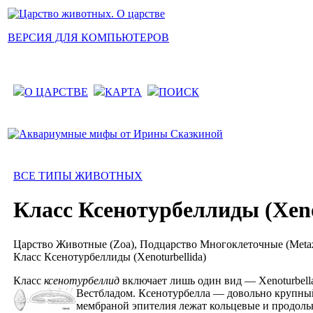
ВЕРСИЯ ДЛЯ КОМПЬЮТЕРОВ
О ЦАРСТВЕ
КАРТА
ПОИСК
ВСЕ ТИПЫ ЖИВОТНЫХ
Класс Ксенотурбеллиды (Xeno
Царство Животные (Zoa), Подцарство Многоклеточные (Metazoa
Класс Ксенотурбеллиды (Xenoturbellida)
Класс
ксенотурбеллид
включает лишь один вид — Xenoturbell
Вестбладом. Ксенотурбелла — довольно крупный
мембраной эпителия лежат кольцевые и продо