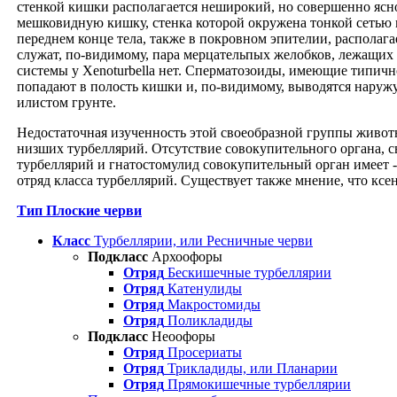
стенкой кишки располагается неширокий, но совершенно ясн
мешковидную кишку, стенка которой окружена тонкой сетью 
переднем конце тела, также в покровном эпителии, располаг
служат, по-видимому, пара мерцательпых желобков, лежащих 
системы у Xenoturbella нет. Сперматозоиды, имеющие типич
попадают в полость кишки и, по-видимому, выводятся наружу 
илистом грунте.
Недостаточная изученность этой своеобразной группы живот
низших турбеллярий. Отсутствие совокупительного органа, с
турбеллярий и гнатостомулид совокупительный орган имеет -
отряд класса турбеллярий. Существует также мнение, что кс
Тип Плоские черви
Класс
Турбеллярии, или Ресничные черви
Подкласс
Архоофоры
Отряд
Бескишечные турбеллярии
Отряд
Катенулиды
Отряд
Макростомиды
Отряд
Поликладиды
Подкласс
Неоофоры
Отряд
Просериаты
Отряд
Трикладиды, или Планарии
Отряд
Прямокишечные турбеллярии