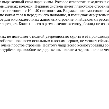
о выраженный слой паренхимы. Ротовое отверстие находится в с
мышечных волокон. Нервная система имеет плексусное строение 
ается статоцист с 10—40 статолитами. Выраженного мозгового га
по бокам тела в передней его половине, и кольцевая мерцательн
ное для многоклеточных животных строение, и яйцеклетки рассе
через рот. Более ничего о размножении ксенотурбеллид не изве
ных не позволяет с полной уверенностью судить о её происхож
войственного всем остальным плоским червям, не мешает сближ
 очень простое строение. Поэтому чаще всего ксенотурбеллид зо
енотурбеллиды вообще не родственны плоским червям, но оно ме