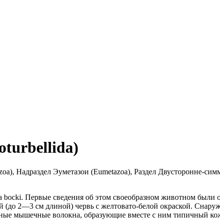
turbellida)
), Надраздел Эуметазои (Eumetazoa), Раздел Двусторонне-симметр
a bocki. Первые сведения об этом своеобразном животном были
 (до 2—3 см длиной) червь с желтовато-белой окраской.
Снаруж
льные мышечные волокна, образующие вместе с ним типичный