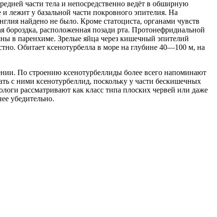
редней части тела и непосредственно ведёт в обширную
и лежит у базальной части покровного эпителия. На
нглия найдено не было. Кроме статоциста, органами чувств
ая бороздка, расположенная позади рта. Протонефридиальной
яны в паренхиме. Зрелые яйца через кишечный эпителий
стно. Обитает ксенотурбелла в море на глубине 40—100 м, на
дении. По строению ксенотурбеллиды более всего напоминают
ать с ними ксенотурбеллид, поскольку у части бескишечных
ологи рассматривают как класс типа плоских червей или даже
нее убедительно.