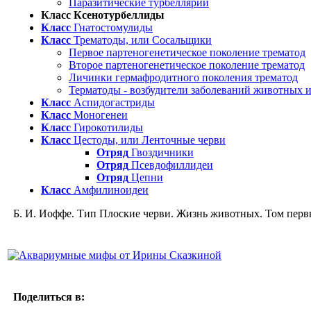
Паразитические турбеллярии
Класс Ксенотурбеллиды
Класс
Гнатостомулиды
Класс
Трематоды, или Сосальщики
Первое партеногенетическое поколение трематод
Второе партеногенетическое поколение трематод
Личинки гермафродитного поколения трематод
Терматоды - возбудители заболеваний животных и
Класс
Аспидогастриды
Класс
Моногенеи
Класс
Гирокотилиды
Класс
Цестоды, или Ленточные черви
Отряд
Гвоздичники
Отряд
Псевдофиллидеи
Отряд
Цепни
Класс
Амфилиноидеи
Б. И. Иоффе. Тип Плоские черви. Жизнь животных. Том первый
Поделиться в: