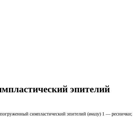
импластический эпителий
и погруженный симпластический эпителий (
внизу
) 1 — реснички;