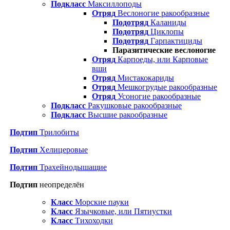
Подкласс
Максиллоподы
Отряд
Веслоногие ракообразные
Подотряд
Каланиды
Подотряд
Циклопы
Подотряд
Гарпактициды
Паразитические веслоногие
Отряд
Карпоеды, или Карповые
вши
Отряд
Мистакокариды
Отряд
Мешкогрудые ракообразные
Отряд
Усоногие ракообразные
Подкласс
Ракушковые ракообразные
Подкласс
Высшие ракообразные
Подтип
Трилобиты
Подтип
Хелицеровые
Подтип
Трахейнодышащие
Подтип
неопределён
Класс
Морские пауки
Класс
Язычковые, или Пятиустки
Класс
Тихоходки