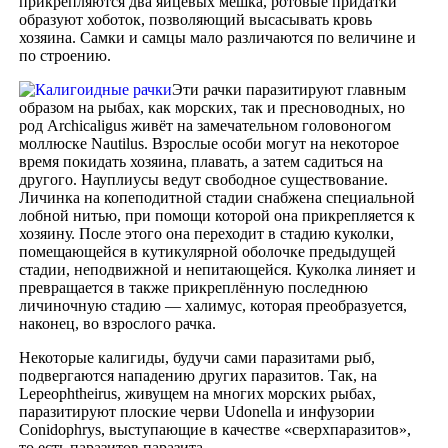
прикрепляются два яйцевых мешка, ротовые придатки
образуют хоботок, позволяющий высасывать кровь
хозяина. Самки и самцы мало различаются по величине и
по строению.
Эти рачки паразитируют главным
образом на рыбах, как морских, так и пресноводных, но
род Archicaligus живёт на замечательном головоногом
моллюске Nautilus. Взрослые особи могут на некоторое
время покидать хозяина, плавать, а затем садиться на
другого. Науплиусы ведут свободное существование.
Личинка на копеподитной стадии снабжена специальной
лобной нитью, при помощи которой она прикрепляется к
хозяину. После этого она переходит в стадию куколки,
помещающейся в кутикулярной оболочке предыдущей
стадии, неподвижной и непитающейся. Куколка линяет и
превращается в также прикреплённую последнюю
личиночную стадию — халимус, которая преобразуется,
наконец, во взрослого рачка.
Некоторые калигиды, будучи сами паразитами рыб,
подвергаются нападению других паразитов. Так, на
Lepeophtheirus, живущем на многих морских рыбах,
паразитируют плоские черви Udonella и инфузории
Conidophrys, выступающие в качестве «сверхпаразитов»,
то есть паразитов паразита.