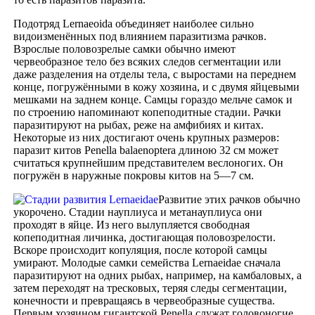
Подотряд Lernaeoida объединяет наиболее сильно
видоизменённых под влиянием паразитизма рачков.
Взрослые половозрелые самки обычно имеют
червеобразное тело без всяких следов сегментации или
даже разделения на отделы тела, с выростами на переднем
конце, погружёнными в кожу хозяина, и с двумя яйцевыми
мешками на заднем конце. Самцы гораздо мельче самок и
по строению напоминают копеподитные стадии. Рачки
паразитируют на рыбах, реже на амфибиях и китах.
Некоторые из них достигают очень крупных размеров:
паразит китов Penella balaenoptera длиною 32 см может
считаться крупнейшим представителем веслоногих. Он
погружён в наружные покровы китов на 5—7 см.
Развитие этих рачков обычно
укорочено. Стадии науплиуса и метанауплиуса они
проходят в яйце. Из него вылупляется свободная
копеподитная личинка, достигающая половозрелости.
Вскоре происходит копуляция, после которой самцы
умирают. Молодые самки семейства Lernaeidae сначала
паразитируют на одних рыбах, например, на камбаловых, а
затем переходят на тресковых, теряя следы сегментации,
конечности и превращаясь в червеобразные существа.
Первым хозяином гигантской Penella служат головоногие