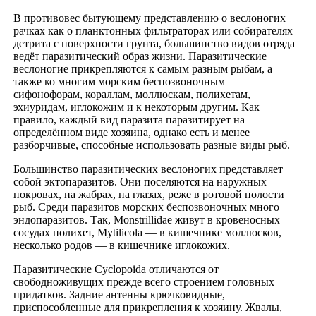
В противовес бытующему представлению о веслоногих
рачках как о планктонных фильтраторах или собирателях
детрита с поверхности грунта, большинство видов отряда
ведёт паразитический образ жизни. Паразитические
веслоногие прикрепляются к самым разным рыбам, а
также ко многим морским беспозвоночным —
сифонофорам, кораллам, моллюскам, полихетам,
эхиуридам, иглокожим и к некоторым другим. Как
правило, каждый вид паразита паразитирует на
определённом виде хозяина, однако есть и менее
разборчивые, способные использовать разные виды рыб.
Большинство паразитических веслоногих представляет
собой эктопаразитов. Они поселяются на наружных
покровах, на жабрах, на глазах, реже в ротовой полости
рыб. Среди паразитов морских беспозвоночных много
эндопаразитов. Так, Monstrillidae живут в кровеносных
сосудах полихет, Mytilicola — в кишечнике моллюсков,
несколько родов — в кишечнике иглокожих.
Паразитические Cyclopoida отличаются от
свободноживущих прежде всего строением головных
придатков. Задние антенны крючковидные,
приспособленные для прикрепления к хозяину. Жвалы,