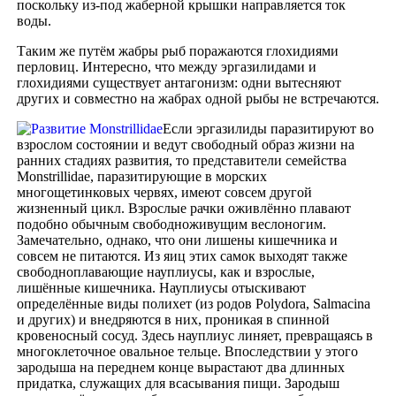
поскольку из-под жаберной крышки направляется ток
воды.
Таким же путём жабры рыб поражаются глохидиями
перловиц. Интересно, что между эргазилидами и
глохидиями существует антагонизм: одни вытесняют
других и совместно на жабрах одной рыбы не встречаются.
Если эргазилиды паразитируют во
взрослом состоянии и ведут свободный образ жизни на
ранних стадиях развития, то представители семейства
Monstrillidae, паразитирующие в морских
многощетинковых червях, имеют совсем другой
жизненный цикл. Взрослые рачки оживлённо плавают
подобно обычным свободноживущим веслоногим.
Замечательно, однако, что они лишены кишечника и
совсем не питаются. Из яиц этих самок выходят также
свободноплавающие науплиусы, как и взрослые,
лишённые кишечника. Науплиусы отыскивают
определённые виды полихет (из родов Polydora, Salmacina
и других) и внедряются в них, проникая в спинной
кровеносный сосуд. Здесь науплиус линяет, превращаясь в
многоклеточное овальное тельце. Впоследствии у этого
зародыша на переднем конце вырастают два длинных
придатка, служащих для всасывания пищи. Зародыш