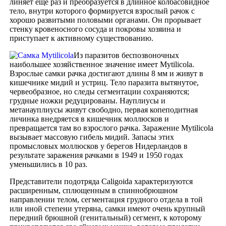
линяет ещё раз и преобразуется в длинное колбасовидное
тело, внутри которого формируется взрослый рачок с
хорошо развитыми половыми органами. Он прорывает
стенку кровеносного сосуда и покровы хозяина и
приступает к активному существованию.
Из паразитов беспозвоночных
наибольшее хозяйственное значение имеет Mytilicola.
Взрослые самки рачка достигают длины 8 мм и живут в
кишечнике мидий и устриц. Тело паразита вытянутое,
червеобразное, но следы сегментации сохраняются;
грудные ножки редуцированы. Науплиусы и
метанауплиусы живут свободно, первая копеподитная
личинка внедряется в кишечник моллюсков и
превращается там во взрослого рачка. Заражение Mytilicola
вызывает массовую гибель мидий. Запасы этих
промысловых моллюсков у берегов Нидерландов в
результате заражения рачками в 1949 и 1950 годах
уменьшились в 10 раз.
Представители подотряда Caligoida характеризуются
расширенным, сплющенным в спиннобрюшном
направлении телом, сегментация грудного отдела в той
или иной степени утеряна, самки имеют очень крупный
передний брюшной (генитальный) сегмент, к которому