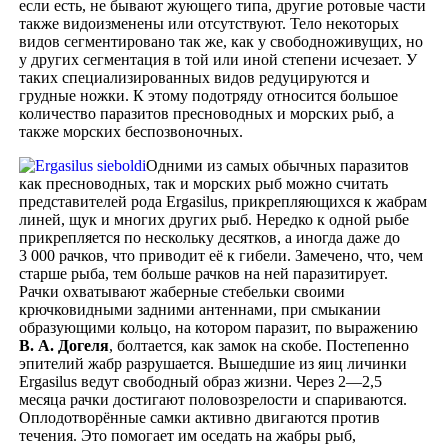
если есть, не бывают жующего типа, другие ротовые части
также видоизменены или отсутствуют. Тело некоторых
видов сегментировано так же, как у свободноживущих, но
у других сегментация в той или иной степени исчезает. У
таких специализированных видов редуцируются и
грудные ножки. К этому подотряду относится большое
количество паразитов пресноводных и морских рыб, а
также морских беспозвоночных.
Одними из самых обычных паразитов
как пресноводных, так и морских рыб можно считать
представителей рода Ergasilus, прикрепляющихся к жабрам
линей, щук и многих других рыб. Нередко к одной рыбе
прикрепляется по нескольку десятков, а иногда даже до
3 000 рачков, что приводит её к гибели. Замечено, что, чем
старше рыба, тем больше рачков на ней паразитирует.
Рачки охватывают жаберные стебельки своими
крючковидными задними антеннами, при смыкании
образующими кольцо, на котором паразит, по выражению
В. А. Догеля
, болтается, как замок на скобе. Постепенно
эпителий жабр разрушается. Вышедшие из яиц личинки
Ergasilus ведут свободный образ жизни. Через 2—2,5
месяца рачки достигают половозрелости и спариваются.
Оплодотворённые самки активно двигаются против
течения. Это помогает им оседать на жабры рыб,