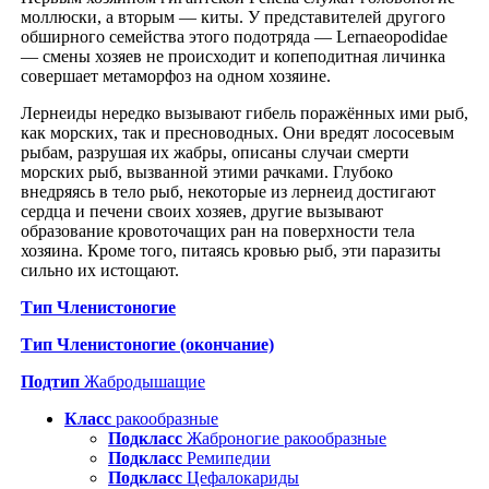
моллюски, а вторым — киты. У представителей другого
обширного семейства этого подотряда — Lernaeopodidae
— смены хозяев не происходит и копеподитная личинка
совершает метаморфоз на одном хозяине.
Лернеиды нередко вызывают гибель поражённых ими рыб,
как морских, так и пресноводных. Они вредят лососевым
рыбам, разрушая их жабры, описаны случаи смерти
морских рыб, вызванной этими рачками. Глубоко
внедряясь в тело рыб, некоторые из лернеид достигают
сердца и печени своих хозяев, другие вызывают
образование кровоточащих ран на поверхности тела
хозяина. Кроме того, питаясь кровью рыб, эти паразиты
сильно их истощают.
Тип Членистоногие
Тип Членистоногие (окончание)
Подтип
Жабродышащие
Класс
ракообразные
Подкласс
Жаброногие ракообразные
Подкласс
Ремипедии
Подкласс
Цефалокариды