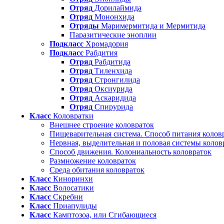
Отряд
Дорилаймида
Отряд
Мононхида
Отряды
Маримермитида и Мермитида
Паразитические эноплии
Подкласс
Хромадория
Подкласс
Рабдития
Отряд
Рабдитида
Отряд
Тиленхида
Отряд
Стронгилида
Отряд
Оксиурида
Отряд
Аскаридида
Отряд
Спирурида
Класс
Коловратки
Внешнее строение коловраток
Пищеварительная система. Способ питания колов
Нервная, выделительная и половая системы колов
Способ движения. Колониальность коловраток
Размножение коловраток
Среда обитания коловраток
Класс
Киноринхи
Класс
Волосатики
Класс
Скребни
Класс
Приапулиды
Класс
Камптозоа, или Сгибающиеся