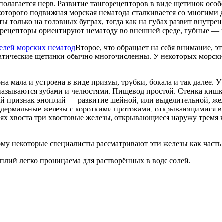
сполагается нерв. Развитие тангорецепторов в виде щетинок осо
которого подвижная морская нематода сталкивается со многими
только на головных буграх, тогда как на губах развит внутре
 рецепторы ориентируют нематоду во внешней среде, губные — 
Второе, что обращает на себя внимание, 
оматические щетинки обычно многочисленны. У некоторых морски
на мала и устроена в виде призмы, трубки, бокала и так далее
называются зубами и челюстями. Пищевод простой. Стенка кишк
 признак эноплий — развитие шейной, или выделительной, же
дермальные железы с короткими протоками, открывающимися в 
ях хвоста три хвостовые железы, открывающиеся наружу тремя 
ому некоторые специалисты рассматривают эти железы как част
плий легко проницаема для растворённых в воде солей.