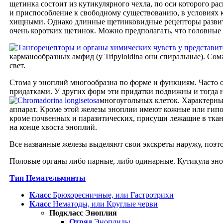
щетинка состоит из кутикулярного чехла, по оси которого ра
и приспособление к свободному существованию, в условиях 
хищными. Однако длинные щетинковидные рецепторы развиты 
очень коротких щетинок. Можно предполагать, что головные
карманообразных амфид (у Tripyloidina они спиральные). С
свет.
Стома у эноплий многообразна по форме и функциям. Часто о
придатками. У других форм эти придатки подвижны и тогда 
многоугольных клеток.
Характерный
аппарат. Кроме этой железы эноплии имеют кожные или гипо
кроме почвенных и паразитических, присущи лежащие в ткан
на конце хвоста эноплий.
Все названные железы выделяют свои экскреты наружу, поэт
Половые органы либо парные, либо одинарные. Кутикула эно
Тип Немательминты
Класс
Брюхоресничные, или Гастротрихи
Класс
Нематоды, или Круглые черви
Подкласс Эноплия
Отряд
Эноплиды