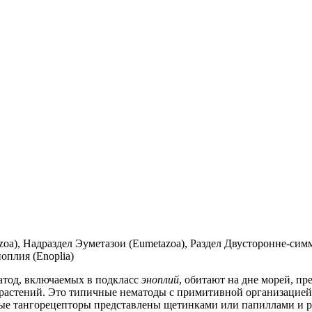
), Надраздел Эуметазои (Eumetazoa), Раздел Двусторонне-симме
оплия (Enoplia)
атод, включаемых в подкласс
эноплий
, обитают на дне морей, п
астений. Это типичные нематоды с примитивной организацией.
ые тангорецепторы представлены щетинками или папиллами и рас