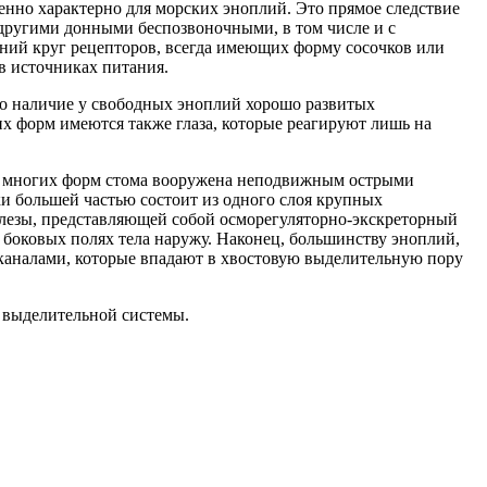
бенно характерно для морских эноплий. Это прямое следствие
 другими донными беспозвоночными, в том числе и с
нний круг рецепторов, всегда имеющих форму сосочков или
в источниках питания.
это наличие у свободных эноплий хорошо развитых
х форм имеются также глаза, которые реагируют лишь на
. У многих форм стома вооружена неподвижным острыми
и большей частью состоит из одного слоя крупных
лезы, представляющей собой осморегуляторно-экскреторный
боковых полях тела наружу. Наконец, большинству эноплий,
каналами, которые впадают в хвостовую выделительную пору
ь выделительной системы.