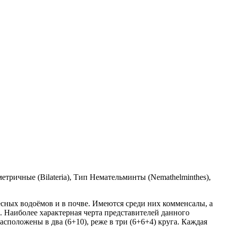
тричные (Bilateria), Тип Немательминты (Nemathelminthes),
ресных водоёмов и в почве. Имеются среди них комменсалы, а
 Наиболее характерная черта представителей данного
положены в два (6+10), реже в три (6+6+4) круга. Каждая