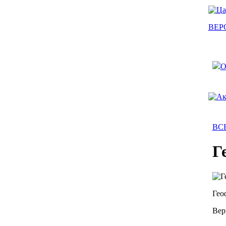
ВЕР
О
ВС
Г
Гео
Вер