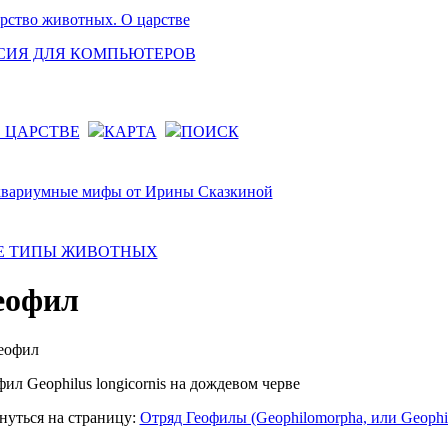
СИЯ ДЛЯ КОМПЬЮТЕРОВ
 ЦАРСТВЕ
КАРТА
ПОИСК
Е ТИПЫ ЖИВОТНЫХ
еофил
фил Geophilus longicornis на дождевом черве
нуться на страницу:
Отряд Геофилы (Geophilomorpha, или Geophil