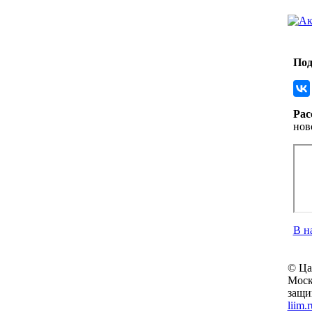
Под
Рас
нов
В н
© Ца
Моск
защ
liim.r