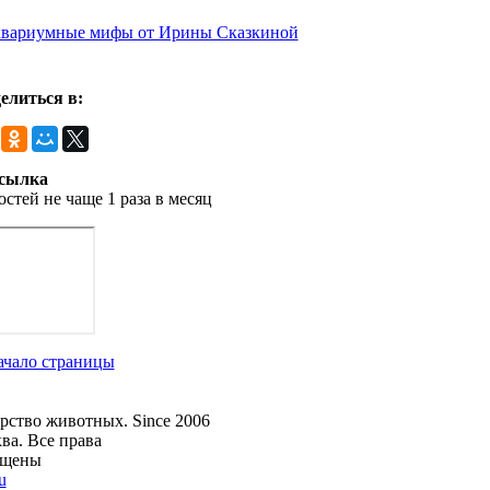
елиться в:
сылка
остей не чаще 1 раза в месяц
ачало страницы
рство животных. Since 2006
ва. Все права
ищены
u