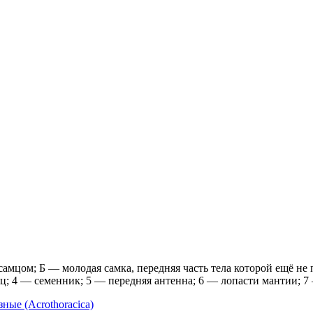
 самцом; Б — молодая самка, передняя часть тела которой ещё н
ец; 4 — семенник; 5 — передняя антенна; 6 — лопасти мантии; 7
ые (Acrothoracica)