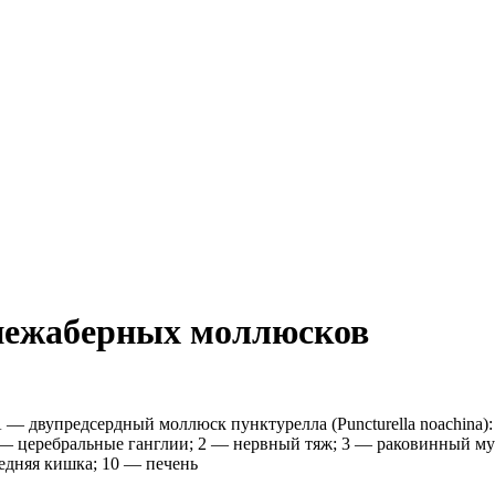
днежаберных моллюсков
— двупредсердный моллюск пунктурелла (Puncturella noachina):
1 — церебральные ганглии; 2 — нервный тяж; 3 — раковинный му
редняя кишка; 10 — печень