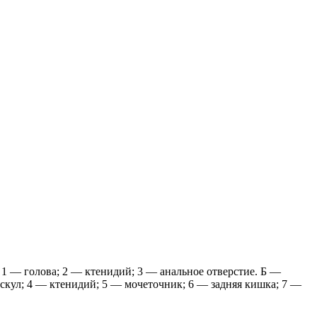
 1 — голова; 2 — ктенидий; 3 — анальное отверстие. Б —
скул; 4 — ктенидий; 5 — мочеточник; 6 — задняя кишка; 7 —