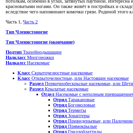
потолкам, особенно в углах, затянутых паутиной. Интересна
красноватыми ногами. Он также живёт в постройках и скла
вследствие чего напоминают комочки грязи. Родиной этого к
Часть 1,
Часть 2
Тип Членистоногие
Тип Членистоногие (окончание)
Подтип
Трахейнодышащие
Надкласс
Многоножки
Надкалсс
Насекомые
Класс
Скрыточелюстные насекомые
Класс
Открыточелюстные, или Настоящие насекомые
Раздел
Первичнобескрылые насекомые, или Щети
Раздел
Крылатые насекомые
Отдел
Насекомые с неполным превращение
Отряд
Таракановые
Отряд
Богомоловые
Отряд
Термиты
Отряд
Зораптеры
Отряд
Привиденьевые, или Палочник
Отряд
Прямокрылые
Отряд
Гриллоблаттиды