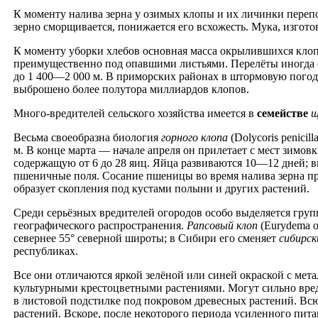
К моменту налива зерна у озимых клопы и их личинки переп
зерно сморщивается, понижается его всхожесть. Мука, изготов
К моменту уборки хлебов основная масса окрылившихся клопо
преимущественно под опавшими листьями. Перелёты иногда о
до 1 400—2 000 м. В приморских районах в штормовую погод
выброшено более полутора миллиардов клопов.
Много-вредителей сельского хозяйства имеется в
семействе
щ
Весьма своеобразна биология
горного клопа
(Dolycoris penici
м. В конце марта — начале апреля он прилетает с мест зимовк
содержащую от 6 до 28 яиц. Яйца развиваются 10—12 дней; 
пшеничные поля. Сосание пшеницы во время налива зерна при
образует скопления под кустами полыни и других растений.
Среди серьёзных вредителей огородов особо выделяется гру
географического распространения.
Рапсовый клоп
(Eurydema o
севернее 55° северной широты; в Сибири его сменяет
сибирск
республиках.
Все они отличаются яркой зелёной или синей окраской с мет
культурными крестоцветными растениями. Могут сильно вред
в листовой подстилке под покровом древесных растений. Всю
растений. Вскоре, после некоторого периода усиленного пит