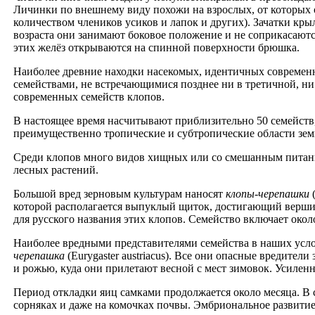
Личинки по внешнему виду похожи на взрослых, от которых 
количеством члеников усиков и лапок и других). Зачатки кры
возраста они занимают боковое положение и не соприкасают
этих желёз открываются на спинной поверхности брюшка.
Наиболее древние находки насекомых, идентичных современн
семействами, не встречающимися позднее ни в третичной, ни
современных семейств клопов.
В настоящее время насчитывают приблизительно 50 семейств,
преимущественно тропические и субтропические области зем
Среди клопов много видов хищных или со смешанным питани
лесных растений.
Большой вред зерновым культурам наносят
клопы-черепашки
которой располагается выпуклый щиток, достигающий верш
для русского названия этих клопов. Семейство включает окол
Наиболее вредными представителями семейства в наших усло
черепашка
(Eurygaster austriacus). Все они опасные вредите
и рожью, куда они прилетают весной с мест зимовок. Усилен
Период откладки яиц самками продолжается около месяца. В 
сорняках и даже на комочках почвы. Эмбриональное развитие