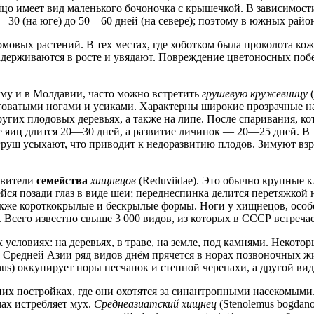
йцо имеет вид маленького бочоночка с крышечкой. В зависимос
—30 (на юге) до 50—60 дней (на севере); поэтому в южных райо
овых растений. В тех местах, где хоботком была проколота кож
задерживаются в росте и увядают. Повреждение цветоносных поб
ыму и в Молдавии, часто можно встретить
грушевую кружевницу
(
 желтоватыми ногами и усиками. Характерны широкие прозрачные
ругих плодовых деревьях, а также на липе. После спаривания, ко
е яиц длится 20—30 дней, а развитие личинок — 20—25 дней. В
и груш усыхают, что приводит к недоразвитию плодов. Зимуют в
авители
семейства
хищнецов
(Reduviidae). Это обычно крупные к
ся позади глаз в виде шеи; переднеспинка делится перетяжко
акже короткокрылые и бескрылые формы. Ноги у хищнецов, особ
сего известно свыше 3 000 видов, из которых в СССР встречае
ловиях: на деревьях, в траве, на земле, под камнями. Некоторых
 В Средней Азии ряд видов днём прячется в норах позвоночных 
nus) оккупирует норы песчанок и степной черепахи, а другой вид 
их постройках, где они охотятся за синантропными насекомыми
ах истребляет мух.
Среднеазиатский хищнец
(Stenolemus bogdano