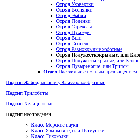
Отряд
Уховёртки
Отряд
Веснянки
Отряд
Эмбии
Отряд
Подёнки
Отряд
Стрекозы
Отряд
Пухоеды
Отряд
Вши
Отряд
Сеноеды
Отряд
Равнокрылые хоботные
Отряд Полужесткокрылые, или Кл
Отряд
Полужесткокрылые, или Клопы
Отряд
Пузыреногие, или Трипсы
Отдел
Насекомые с полным превращением
Подтип
Жабродышащие,
Класс
ракообразные
Подтип
Трилобиты
Подтип
Хелицеровые
Подтип
неопределён
Класс
Морские пауки
Класс
Язычковые, или Пятиустки
Класс
Тихоходки