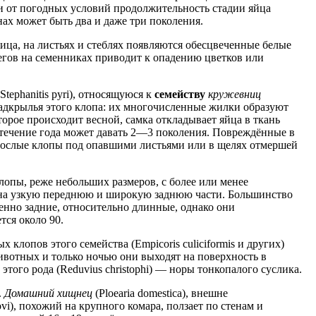
ти от погодных условий продолжительность стадии яйца
нах может быть два и даже три поколения.
ица, на листьях и стеблях появляются обесцвеченные белые
егов на семенниках приводит к опадению цветков или
Stephanitis pyri), относящуюся к
семейству
кружевниц
 надкрылья этого клопа: их многочисленные жилки образуют
торое происходит весной, самка откладывает яйца в ткань
 течение года может давать 2—3 поколения. Повреждённые в
зрослые клопы под опавшими листьями или в щелях отмершей
лопы, реже небольших размеров, с более или менее
й на узкую переднюю и широкую заднюю части. Большинство
енно задние, относительно длинные, однако они
тся около 90.
 клопов этого семейства (Empicoris culiciformis и других)
животных и только ночью они выходят на поверхность в
этого рода (Reduvius christophi) — норы тонкопалого суслика.
.
Домашний хищнец
(Ploearia domestica), внешне
vi), похожий на крупного комара, ползает по стенам и