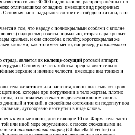
 известно свыше 30 000 видов клопов, распространённых по
резко отличающихся от задних, имеющих вид прозрачных
Основная часть надкрылья состоит из твёрдого хитина, в то
ючается в том, что наряду с полнокрылыми особями с вполне
amomeus) надкрылья развиты нормально, вторая пара крыльев
ары крыльев, и она способна к полёту, короткокрылая же
льев клопами, как это имеет место, например,
у постельного
 отряда, является их
колюще-сосущий
ротовой аппарат,
днегрудыо.
Основную часть хоботка представляет сильно
енённые верхние и нижние челюсти, имеющие вид тонких и
ровы тела животного или растения, клопы высасывают кровь
 щетинок, которые при погружении в тело жертвы, плотно
я пища, а по нижнему стекает выделяемая клопом слюна.
о длинный и тонкий, в спокойном состоянии он подогнут под
и сильный, дугообразно изогнутый в виде клюва.
очень крупные клопы, достигающие 10 см. Форма тела часто
в той или иной мере округлённое, с плоско сложенными на
иканский
палочковидный хищнец
(Ghilianella filiventris) по
й; последняя характерна преимущественно для клопов,