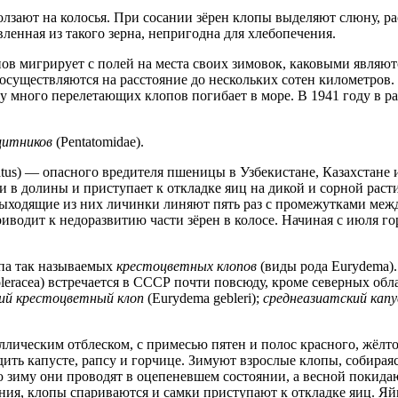
олзают на колосья. При сосании зёрен клопы выделяют слюну, 
ленная из такого зерна, непригодна для хлебопечения.
в мигрирует с полей на места своих зимовок, каковыми являютс
существляются на расстояние до нескольких сотен километров. 
у много перелетающих клопов погибает в море. В 1941 году в р
итников
(Pentatomidae).
llatus) — опасного вредителя пшеницы в Узбекистане, Казахстане 
и в долины и приступает к откладке яиц на дикой и сорной раст
выходящие из них личинки линяют пять раз с промежутками меж
водит к недоразвитию части зёрен в колосе. Начиная с июля го
ппа так называемых
крестоцветных клопов
(виды рода Eurydema).
leracea) встречается в СССР почти повсюду, кроме северных обл
ий крестоцветный клоп
(Eurydema gebleri);
среднеазиатский кап
аллическим отблеском, с примесью пятен и полос красного, жёл
ить капусте, рапсу и горчице. Зимуют взрослые клопы, собирая
 зиму они проводят в оцепеневшем состоянии, а весной покида
ания, клопы спариваются и самки приступают к откладке яиц. Я