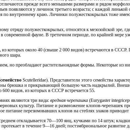
отличаются прежде всего меньшими размерами и рядом морфоло
льев появляются у личинок третьего возраста; с каждой линькой 
ся по внутреннему краю. Личинки полужесткокрылых тоже имеют
ому отряду полужесткокрылых, относятся к мезозойской эре, г
 в современной фауне. В третичном периоде, по крайней мере у
 из которых около 40 (свыше 2 000 видов) встречаются в СССР
ного шара.
ем, но преобладают растительноядные формы. Некоторые из ни
(
семейство
Scutelleridae). Представители этого семейства хара
ины брюшка и прикрывающий большую часть надкрылий. Внешнее
о 600 видов, из которых в СССР встречается 55.
виях являются три вида:
вредная черепашка
(Eurygaster integricep
ли зерновых культур. Питание и размножение клопов-черепашек п
ное питание перезимовавших клопов на стеблях злаков приводит
среднем откладывается 70—100 яиц, кучками по 14 штук; кладки 
 протекает в течение 9—16 дней; постэмбриональное развитие д