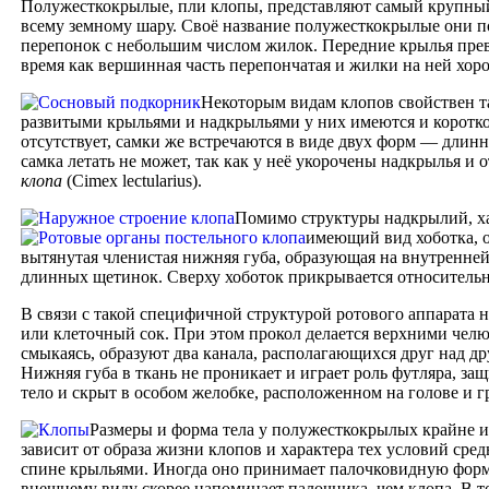
Полужесткокрылые, пли клопы, представляют самый крупный 
всему земному шару. Своё название полужесткокрылые они п
перепонок с небольшим числом жилок. Передние крылья превр
время как вершинная часть перепончатая и жилки на ней хор
Некоторым видам клопов свойствен 
развитыми крыльями и надкрыльями у них имеются и коротко
отсутствует, самки же встречаются в виде двух форм — длин
самка летать не может, так как у неё укорочены надкрылья и
клопа
(Cimex lectularius).
Помимо структуры надкрылий, ха
имеющий вид хоботка, о
вытянутая членистая нижняя губа, образующая на внутренне
длинных щетинок. Сверху хоботок прикрывается относительн
В связи с такой специфичной структурой ротового аппарата
или клеточный сок. При этом прокол делается верхними чел
смыкаясь, образуют два канала, располагающихся друг над д
Нижняя губа в ткань не проникает и играет роль футляра, 
тело и скрыт в особом желобке, расположенном на голове и г
Размеры и форма тела у полужесткокрылых крайне и
зависит от образа жизни клопов и характера тех условий ср
спине крыльями. Иногда оно принимает палочковидную форм
внешнему виду скорее напоминает палочника, чем клопа. В 