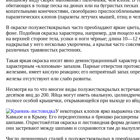
обитающих в толще песка на дюнах или на бугристых песках
копательными конечностями, своеобразно приспособленными к
паразитических клопов (паразиты летучих мышей, птиц и чело
В окраске полужесткокрылых часто преобладают яркие цвета,
фоне. Подобная окраска характерна, например, для
тощего кл
на верхней стороне тела, усики и ноги чёрные; длина 10—12
надкрылья у него несколько укорочены, а крылья часто совсем
различных травянистых растениях.
Такая яркая окраска носит явно демонстрационный характер 
характерным «клоповым» запахом. Парные отверстия протоков
железами, имеет кислую реакцию; его неприятный запах опр
железы отсутствуют или слабо развиты.
Несмотря на то что многие виды полужесткокрылых встречают
десятков яиц до 200. Яйца могут иметь овальную, цилиндрич
полюсе особой крышечки, открывающейся при выходе из яйца
У некоторых клопов ярко выражена сво
Кавказе и в Крыму. Его переднеспинка и брюшко расширены 
шипами. Охристожёлтая окраска и листовидная форма делают 
они застревают между шипами и сохраняются там до вылупл
Число личиночных стадий у полужесткокрылых в преобладающе