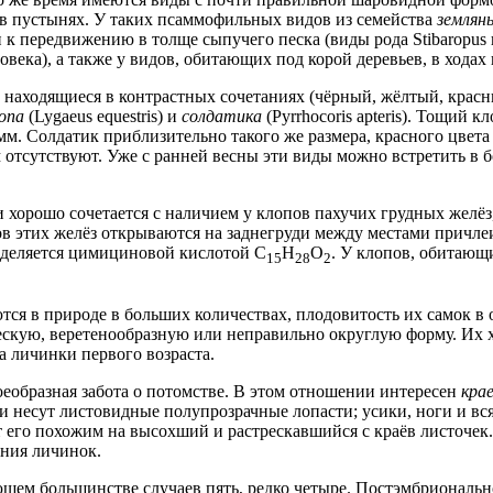
 в пустынях. У таких псаммофильных видов из семейства
землян
 передвижению в толще сыпучего песка (виды рода Stibaropus 
века), а также у видов, обитающих под корой деревьев, в ходах
 находящиеся в контрастных сочетаниях (чёрный, жёлтый, красн
опа
(Lygaeus equestris) и
солдатика
(Pyrrhocoris apteris). Тощий 
 мм. Солдатик приблизительно такого же размера, красного цве
 отсутствуют. Уже с ранней весны эти виды можно встретить в б
и хорошо сочетается с наличием у клопов пахучих грудных жел
 этих желёз открываются на заднегруди между местами причлеи
еделяется цимициновой кислотой C
H
O
. У клопов, обитающ
15
28
2
ся в природе в больших количествах, плодовитость их самок в 
ескую, веретенообразную или неправильно округлую форму. Их 
 личинки первого возраста.
еобразная забота о потомстве. В этом отношении интересен
кра
и несут листовидные полупрозрачные лопасти; усики, ноги и 
его похожим на высохший и растрескавшийся с краёв листочек.
ения личинок.
м большинстве случаев пять, редко четыре. Постэмбриональное