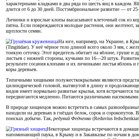
характерными кладками в два ряда по шесть яиц в каждом. Я
длится от 6 до 30 дней. Постэмбриональное развитие — от 25
Личинки и взрослые клопы высасывают клеточный сок из корм
пятна. Если повреждаются молодые растения, они желтеют, 
щуплости семян.
На юге, например, на Украине, в Кр
(Tingitidae). У неё чёрное тело длиной всего около 3 мм, с
тонкую сеточку. Этот вредитель обитает на яблоне, груше и д
листьев с нижней стороны, кучками по 16—20 штук. Развити
результате сосания клопами и их личинками листья яблонь 
коры деревьев.
Типичными хищными полужесткокрылыми являются предст
цилиндрической головой, вытянутой в длину и продолжающей
видов имеет нормально развитые крылья, хотя встречаются т
передвигаются медленно. Питаются различными насекомыми. В
В природе хищнецов можно встретить в самых разнообразных ус
находили на деревьях в гнёздах белок, сорок и сорокопутов.
поисках добычи. Так,
редувий Федченко
(Reduvius fedschenkia
Некоторые хицнецы встречаются в домашн
напоминающий паука, в Крыму и в Закавказье по ночам в дом