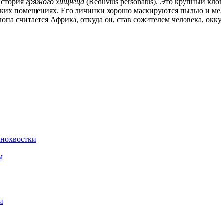
 история
грязного хищнеца
(Reduvius personatus). Это крупный кл
дских помещениях. Его личинки хорошо маскируются пылью и ме
лопа считается Африка, откуда он, став сожителем человека, о
нохвостки
м
и