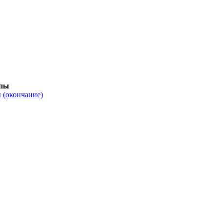
опы
 (окончание)