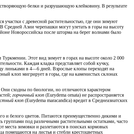
растворяющую белки и разрушающую клейковину. В результате
я участки с древесной растительностью, где они зимуют
В Средней Азии черепашки могут улетать в горы на высоту
айоне Новороссийска после шторма на берег волнами было
и Туркмении. Этот вид зимует в горах на высоте около 2 000
ительности. Каждая кладка представляет собой кучку,
ду линьками в 4—6 дней. Взрослые клопы переходят на
рный клоп мигрирует в горы, где на каменистых склонах
 Они сходны по биологии, но отличаются характером
астей;
горчичный клоп
(Eurydema ornata) не распространяется
устный клоп
(Eurydema maracandica) вредит в Среднеазиатских
того и белого цветов. Питаются преимущественно дикими и
сь группами под различными растительными остатками, часто
ют места зимовки и разлетаются в поисках кормовых
йца помещаются на листья и стебли крестоцветных