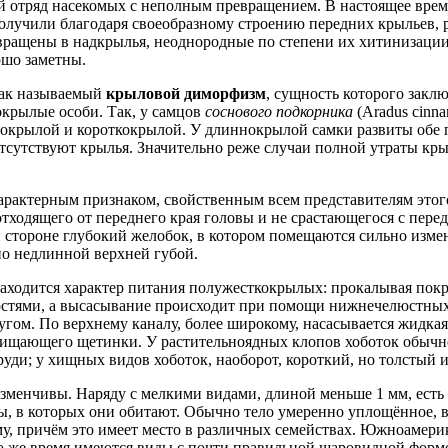
отряд насекомых с неполным превращением. В настоящее время
олучили благодаря своеобразному строению передних крыльев, 
ащены в надкрылья, неоднородные по степени их хитинизации. 
ошо заметны.
так называемый
крыловой диморфизм
, сущность которого закл
крылые особи. Так, у самцов
соснового подкорника
(Aradus cinn
нокрылой и короткокрылой. У длиннокрылой самки развиты обе п
 отсутствуют крылья. Значительно реже случаи полной утраты кры
рактерным признаком, свойственным всем представителям этого
тходящего от переднего края головы и не срастающегося с пере
й стороне глубокий желобок, в котором помещаются сильно изм
о недлинной верхней губой.
 находится характер питания полужесткокрылых: прокалывая пок
юстями, а высасывание происходит при помощи нижнечелюстных
ругом. По верхнему каналу, более широкому, насасывается жидка
защищающего щетинки. У растительноядных клопов хоботок обычн
руди; у хищных видов хоботок, наоборот, короткий, но толстый 
зменчивы. Наряду с мелкими видами, длиной меньше 1 мм, есть 
еды, в которых они обитают. Обычно тело умеренно уплощённое, 
у, причём это имеет место в различных семействах. Южноамер
то же время имеются виды с почти правильной шаровидной формо