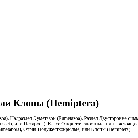
ли Клопы (Hemiptera)
), Надраздел Эуметазои (Eumetazoa), Раздел Двусторонне-симмет
secta, или Hexapoda), Класс Открыточелюстные, или Настоящие,
imetabola), Отряд Полужесткокрылые, или Клопы (Hemiptera)