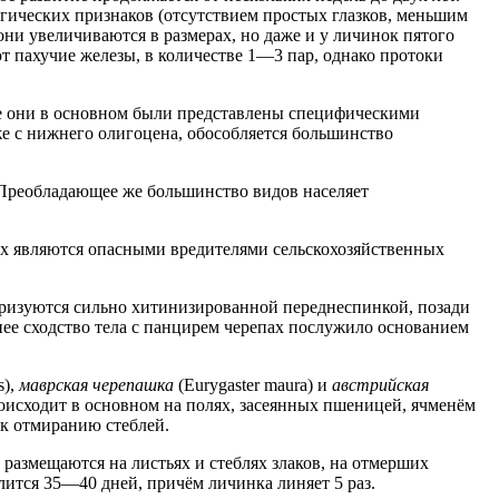
гических признаков (отсутствием простых глазков, меньшим
они увеличиваются в размерах, но даже и у личинок пятого
 пахучие железы, в количестве 1—3 пар, однако протоки
де они в основном были представлены специфическими
же с нижнего олигоцена, обособляется большинство
. Преобладающее же большинство видов населяет
х являются опасными вредителями сельскохозяйственных
ктеризуются сильно хитинизированной переднеспинкой, позади
 сходство тела с панцирем черепах послужило основанием
s),
маврская черепашка
(Eurygaster maura) и
австрийская
роисходит в основном на полях, засеянных пшеницей, ячменём
 к отмиранию стеблей.
размещаются на листьях и стеблях злаков, на отмерших
лится 35—40 дней, причём личинка линяет 5 раз.