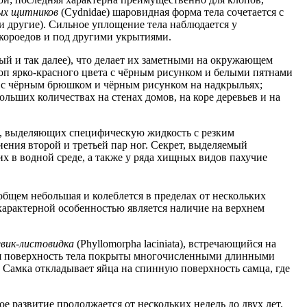
ых щитников
(Cydnidae) шаровидная форма тела сочетается с
и другие). Сильное уплощение тела наблюдается у
 короедов и под другими укрытиями.
ый и так далее), что делает их заметными на окружающем
клоп ярко-красного цвета с чёрным рисунком и белыми пятнами
та с чёрным брюшком и чёрным рисунком на надкрыльях;
ольших количествах на стенах домов, на коре деревьев и на
ёз, выделяющих специфическую жидкость с резким
ения второй и третьей пар ног. Секрет, выделяемый
их в водной среде, а также у ряда хищных видов пахучие
общем небольшая и колеблется в пределах от нескольких
характерной особенностью является наличие на верхнем
евик-листовидка
(Phyllomorpha laciniata), встречающийся на
вся поверхность тела покрыты многочисленными длинными
 Самка откладывает яйца на спинную поверхность самца, где
 развитие продолжается от нескольких недель до двух лет.