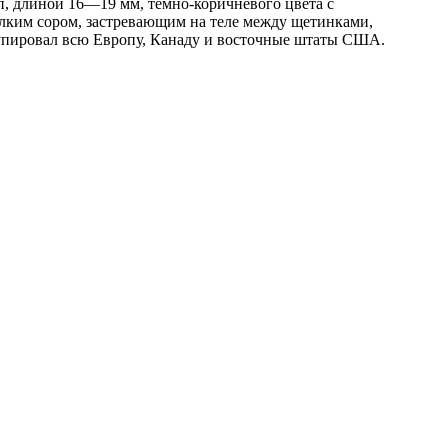
оп, длиной 16—19 мм, тёмно-коричневого цвета с
лким сором, застревающим на теле между щетинками,
ккупировал всю Европу, Канаду и восточные штаты США.